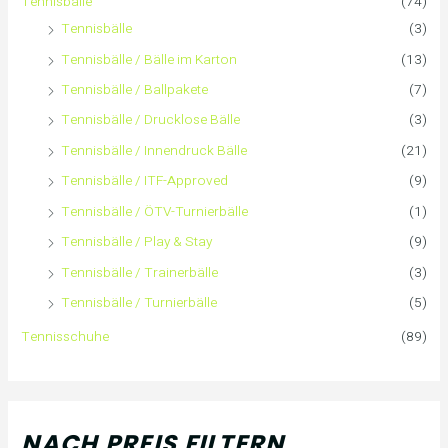
Tennisbälle
(74)
c
s
s
Tennisbälle
(3)
h
Tennisbälle / Bälle im Karton
(13)
:
Tennisbälle / Ballpakete
(7)
Tennisbälle / Drucklose Bälle
(3)
Tennisbälle / Innendruck Bälle
(21)
Tennisbälle / ITF-Approved
(9)
Tennisbälle / ÖTV-Turnierbälle
(1)
Tennisbälle / Play & Stay
(9)
Tennisbälle / Trainerbälle
(3)
Tennisbälle / Turnierbälle
(5)
Tennisschuhe
(89)
NACH PREIS FILTERN