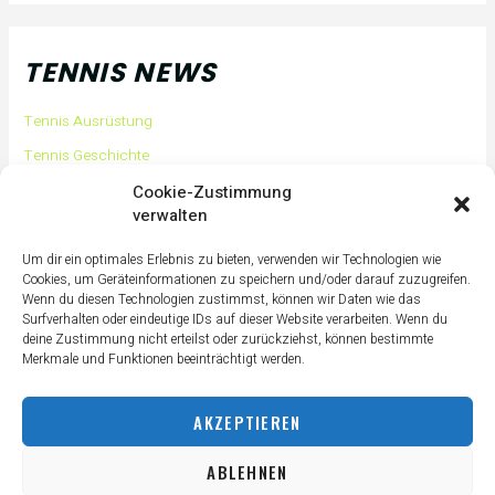
TENNIS NEWS
Tennis Ausrüstung
Tennis Geschichte
Tennis Tipps und Tricks
Cookie-Zustimmung
verwalten
Tennis Training
Tennis Training für Anfänger
Um dir ein optimales Erlebnis zu bieten, verwenden wir Technologien wie
Cookies, um Geräteinformationen zu speichern und/oder darauf zuzugreifen.
Tennisass Profis
Wenn du diesen Technologien zustimmst, können wir Daten wie das
Surfverhalten oder eindeutige IDs auf dieser Website verarbeiten. Wenn du
Tennisbälle
deine Zustimmung nicht erteilst oder zurückziehst, können bestimmte
Tennisplatz
Merkmale und Funktionen beeinträchtigt werden.
Tennisschläger
AKZEPTIEREN
Tennisschuhe
Tennistaschen
ABLEHNEN
Tennisurlaub