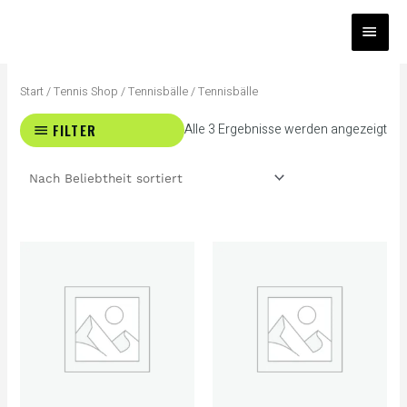
Zum
HAUP
Inhalt
springen
Na
Bel
Start
/
Tennis Shop
/
Tennisbälle
/ Tennisbälle
sort
FILTER
Alle 3 Ergebnisse werden angezeigt