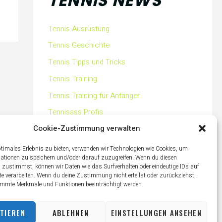
TENNIS NEWS
Tennis Ausrüstung
Tennis Geschichte
Tennis Tipps und Tricks
Tennis Training
Tennis Training für Anfänger
Tennisass Profis
Cookie-Zustimmung verwalten
Tennisbälle
Tennisplatz
ptimales Erlebnis zu bieten, verwenden wir Technologien wie Cookies, um
ationen zu speichern und/oder darauf zuzugreifen. Wenn du diesen
Tennisschläger
 zustimmst, können wir Daten wie das Surfverhalten oder eindeutige IDs auf
te verarbeiten. Wenn du deine Zustimmung nicht erteilst oder zurückziehst,
Tennisschuhe
mmte Merkmale und Funktionen beeinträchtigt werden.
Tennistaschen
TIEREN
ABLEHNEN
EINSTELLUNGEN ANSEHEN
Tennisurlaub