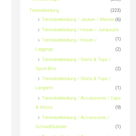
c
s
s
Tenniskleidung
(223)
h
Tennisbekleidung / Jacken / Westen
(6)
Tennisbekleidung / Hosen / Jumpsuits
:
(1)
Tennisbekleidung / Hosen /
Leggings
(2)
Tennisbekleidung / Shirts & Tops /
Sport-BHs
(2)
Tennisbekleidung / Shirts & Tops /
Langarm
(1)
Tennisbekleidung / Accessoires / Caps
& Visors
(9)
Tennisbekleidung / Accessoires /
Schweißbänder
(1)