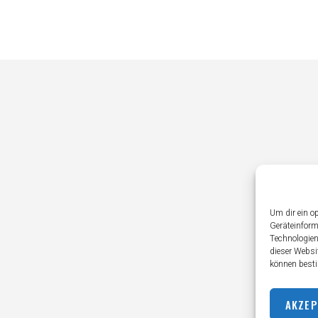
Um dir ein o
Geräteinform
Technologien
dieser Websi
können besti
AKZEP