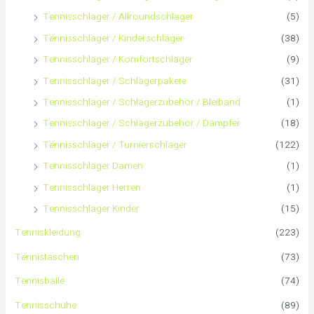
c
s
s
Tennisschläger / Allroundschläger
(5)
h
Tennisschläger / Kinderschläger
(38)
Tennisschläger / Komfortschläger
(9)
:
Tennisschläger / Schlägerpakete
(31)
Tennisschläger / Schlägerzubehör / Bleiband
(1)
Tennisschläger / Schlägerzubehör / Dämpfer
(18)
Tennisschläger / Turnierschläger
(122)
Tennisschläger Damen
(1)
Tennisschläger Herren
(1)
Tennisschläger Kinder
(15)
Tenniskleidung
(223)
Tennistaschen
(73)
Tennisbälle
(74)
Tennisschuhe
(89)