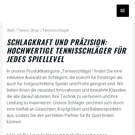
Zum
HAUP
Inhalt
springen
Na
Bel
Start
/
Tennis Shop
/ Tennisschläger
sort
SCHLAGKRAFT UND PRÄZISION:
HOCHWERTIGE TENNISSCHLÄGER FÜR
JEDES SPIELLEVEL
In unserer Produktkategorie „Tennisschläger“ finden Sie eine
exklusive Auswahl an Schlägern, die sowohl für Einsteiger als
auch für fortgeschrittene Spieler und Profis geeignet sind. Wir
bieten Ihnen die neuesten Innovationen und bewährte Klassiker,
die alle darauf abzielen, Ihre Technik zu verfeinern und Ihre
Leistung zu maximieren. Unsere Schläger zeichnen sich durch
eine Vielfalt an Gewichten, Kopfgrößen und Balancepunkten
aus, sodass Sie den perfekten Partner für Ihr Spiel finden
können.