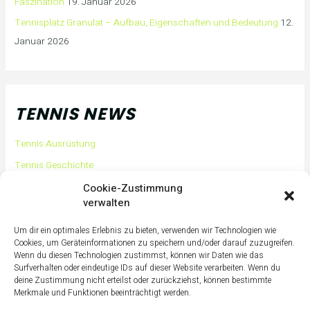
Faszination
19. Januar 2026
Tennisplatz Granulat – Aufbau, Eigenschaften und Bedeutung
12.
Januar 2026
TENNIS NEWS
Tennis Ausrüstung
Tennis Geschichte
Tennis Tipps und Tricks
Cookie-Zustimmung
verwalten
Tennis Training
Tennis Training für Anfänger
Um dir ein optimales Erlebnis zu bieten, verwenden wir Technologien wie
Cookies, um Geräteinformationen zu speichern und/oder darauf zuzugreifen.
Tennisass Profis
Wenn du diesen Technologien zustimmst, können wir Daten wie das
Surfverhalten oder eindeutige IDs auf dieser Website verarbeiten. Wenn du
Tennisbälle
deine Zustimmung nicht erteilst oder zurückziehst, können bestimmte
Tennisplatz
Merkmale und Funktionen beeinträchtigt werden.