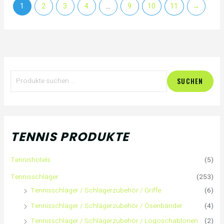
1
2
3
4
…
9
10
11
→
S
M
M
SUCHEN
u
i
a
c
n
x
h
.
.
TENNIS PRODUKTE
e
P
P
Tennishotels
(5)
n
r
r
Tennisschläger
(253)
n
e
e
Tennisschläger / Schlägerzubehör / Griffe
(6)
Tennisschläger / Schlägerzubehör / Ösenbänder
(4)
a
i
i
Tennisschläger / Schlägerzubehör / Logoschablonen
(2)