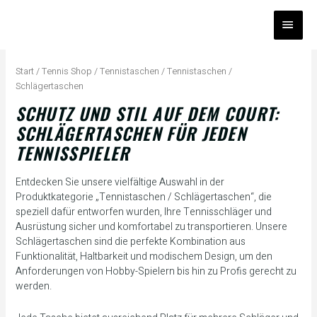
Zum
HAUP
Inhalt
springen
Na
Bel
Start
/
Tennis Shop
/
Tennistaschen
/ Tennistaschen /
sort
Schlägertaschen
SCHUTZ UND STIL AUF DEM COURT:
SCHLÄGERTASCHEN FÜR JEDEN
TENNISSPIELER
Entdecken Sie unsere vielfältige Auswahl in der
Produktkategorie „Tennistaschen / Schlägertaschen“, die
speziell dafür entworfen wurden, Ihre Tennisschläger und
Ausrüstung sicher und komfortabel zu transportieren. Unsere
Schlägertaschen sind die perfekte Kombination aus
Funktionalität, Haltbarkeit und modischem Design, um den
Anforderungen von Hobby-Spielern bis hin zu Profis gerecht zu
werden.