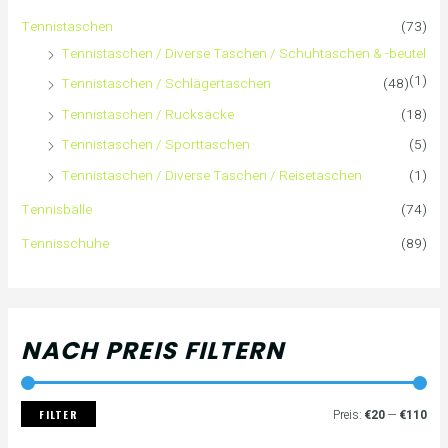
a
i
i
Tennistaschen
(73)
Tennistaschen / Diverse Taschen / Schuhtaschen & -beutel
c
s
s
(1)
Tennistaschen / Schlägertaschen
(48)
h
Tennistaschen / Rucksäcke
(18)
:
Tennistaschen / Sporttaschen
(5)
Tennistaschen / Diverse Taschen / Reisetaschen
(1)
Tennisbälle
(74)
Tennisschuhe
(89)
NACH PREIS FILTERN
FILTER
Preis:
€20
—
€110