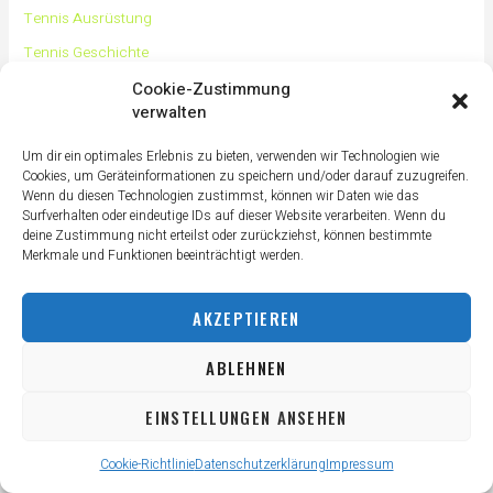
Tennis Ausrüstung
Tennis Geschichte
Tennis Tipps und Tricks
Cookie-Zustimmung
verwalten
Tennis Training
Tennis Training für Anfänger
Um dir ein optimales Erlebnis zu bieten, verwenden wir Technologien wie
Cookies, um Geräteinformationen zu speichern und/oder darauf zuzugreifen.
Tennisass Profis
Wenn du diesen Technologien zustimmst, können wir Daten wie das
Surfverhalten oder eindeutige IDs auf dieser Website verarbeiten. Wenn du
Tennisbälle
deine Zustimmung nicht erteilst oder zurückziehst, können bestimmte
Tennisplatz
Merkmale und Funktionen beeinträchtigt werden.
Tennisschläger
AKZEPTIEREN
Tennisschuhe
Tennistaschen
ABLEHNEN
Tennisurlaub
EINSTELLUNGEN ANSEHEN
Cookie-Richtlinie
Datenschutzerklärung
Impressum