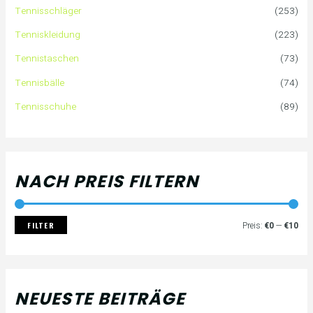
Tennisschläger
(253)
n
e
e
Tenniskleidung
(223)
a
i
i
Tennistaschen
(73)
Tennisbälle
(74)
c
s
s
Tennisschuhe
(89)
h
:
NACH PREIS FILTERN
FILTER
Preis:
€0
—
€10
NEUESTE BEITRÄGE