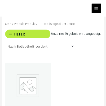
Zum
HAUP
Inhalt
springen
Start
/ Produkt Produkt / TIP Red (Stage 3) 3er Beutel
FILTER
Einzelnes Ergebnis wird angezeigt