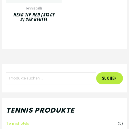
Tennisbälle
HEAD TIP RED (STAGE
3) 3ER BEUTEL
S
M
M
SUCHEN
u
i
a
c
n
x
h
.
.
TENNIS PRODUKTE
e
P
P
Tennishotels
(5)
n
r
r