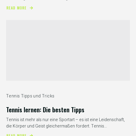
READ MORE
Tennis Tipps und Tricks
Tennis lernen: Die besten Tipps
Tennis ist mehr als nur eine Sportart – es ist eine Leidenschaft,
die Körper und Geist gleichermaßen fordert. Tennis...
READ MORE