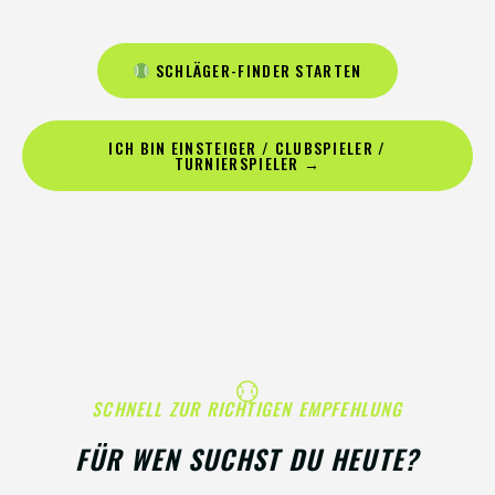
SCHLÄGER-FINDER STARTEN
ICH BIN EINSTEIGER / CLUBSPIELER /
TURNIERSPIELER →
SCHNELL ZUR RICHTIGEN EMPFEHLUNG
FÜR WEN SUCHST DU HEUTE?