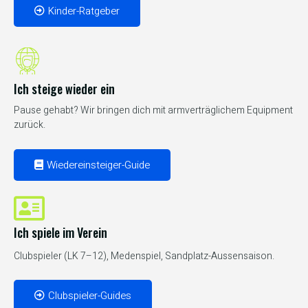
Kinder-Ratgeber
Ich steige wieder ein
Pause gehabt? Wir bringen dich mit armverträglichem Equipment
zurück.
Wiedereinsteiger-Guide
Ich spiele im Verein
Clubspieler (LK 7–12), Medenspiel, Sandplatz-Aussensaison.
Clubspieler-Guides