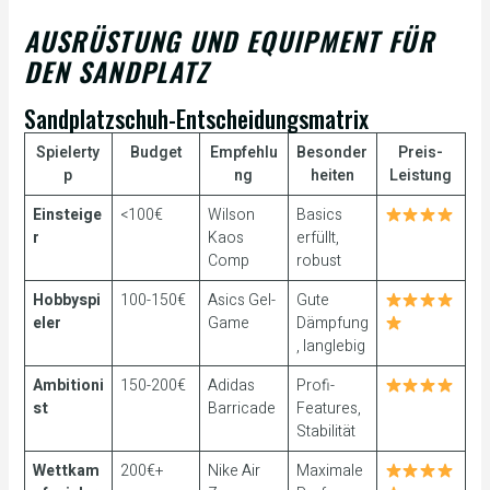
AUSRÜSTUNG UND EQUIPMENT FÜR
DEN SANDPLATZ
Sandplatzschuh-Entscheidungsmatrix
Spielerty
Budget
Empfehlu
Besonder
Preis-
p
ng
heiten
Leistung
Einsteige
<100€
Wilson
Basics
r
Kaos
erfüllt,
Comp
robust
Hobbyspi
100-150€
Asics Gel-
Gute
eler
Game
Dämpfung
, langlebig
Ambitioni
150-200€
Adidas
Profi-
st
Barricade
Features,
Stabilität
Wettkam
200€+
Nike Air
Maximale