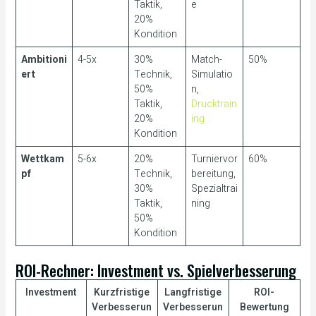
Taktik,
e
20%
Kondition
Ambitioni
4-5x
30%
Match-
50%
ert
Technik,
Simulatio
50%
n,
Taktik,
Drucktrain
20%
ing
Kondition
Wettkam
5-6x
20%
Turniervor
60%
pf
Technik,
bereitung,
30%
Spezialtrai
Taktik,
ning
50%
Kondition
ROI-Rechner: Investment vs. Spielverbesserung
Investment
Kurzfristige
Langfristige
ROI-
Verbesserun
Verbesserun
Bewertung