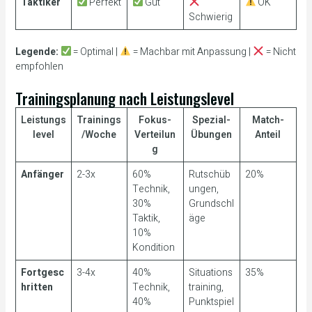
Taktiker
Perfekt
Gut
OK
Schwierig
Legende:
= Optimal |
= Machbar mit Anpassung |
= Nicht
empfohlen
Trainingsplanung nach Leistungslevel
Leistungs
Trainings
Fokus-
Spezial-
Match-
level
/Woche
Verteilun
Übungen
Anteil
g
Anfänger
2-3x
60%
Rutschüb
20%
Technik,
ungen,
30%
Grundschl
Taktik,
äge
10%
Kondition
Fortgesc
3-4x
40%
Situations
35%
hritten
Technik,
training,
40%
Punktspiel