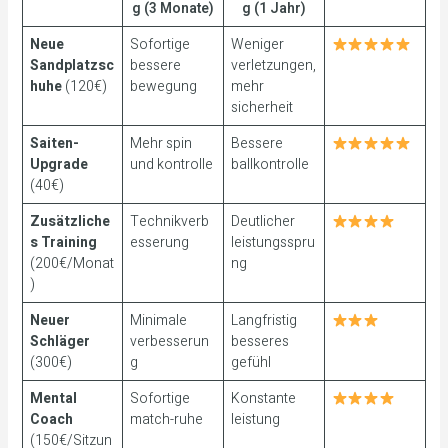
g (3 Monate)
g (1 Jahr)
Neue
Sofortige
Weniger
Sandplatzsc
bessere
verletzungen,
huhe
(120€)
bewegung
mehr
sicherheit
Saiten-
Mehr spin
Bessere
Upgrade
und kontrolle
ballkontrolle
(40€)
Zusätzliche
Technikverb
Deutlicher
s Training
esserung
leistungsspru
(200€/Monat
ng
)
Neuer
Minimale
Langfristig
Schläger
verbesserun
besseres
(300€)
g
gefühl
Mental
Sofortige
Konstante
Coach
match-ruhe
leistung
(150€/Sitzun