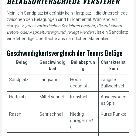
BELAGSUNTERSCHIEDE VERSTEHEN
Nein, ein Sandplatz ist definitiv kein Hartplatz – die Unterschiede
zwischen den Belägungen sind fundamental. Während ein
Hartplatz
„aus synthetischen Schichten besteht, die auf einem
Beton- oder Asphaltuntergrund verlegt werden“
, ist ein Sandplatz
eine lebendige Oberfläche aus natürlichen Materialien.
Geschwindigkeitsvergleich der Tennis-Beläge
Belag
Geschwindig
Ballabsprun
Charakteristi
keit
g
kum
Sandplatz
Langsam
Hoch,
Längste
gedämpft
Ballwechsel
Hartplatz
Mittel-schnell
Konstant
Ausgewogen
es Spiel
Rasen
Sehr schnell
Niedrig,
Kurze Punkte
unregelmäßi
g