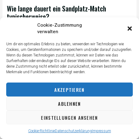
Wie lange dauert ein Sandplatz-Match
typischerweise?
Matches auf sand dauern durchschnittlich 20-30% länger als auf
Cookie-Zustimmung
anderen belägen aufgrund der längeren ballwechsel und
verwalten
langsameren spielweise.
Um dir ein optimales Erlebnis zu bieten, verwenden wir Technologien wie
FAZIT: DEIN WEG ZUM SANDPLATZ-
Cookies, um Geräteinformationen zu speichern und/oder darauf zuzugreifen.
Wenn du diesen Technologien zustimmst, können wir Daten wie das
ERFOLG
Surfverhalten oder eindeutige IDs auf dieser Website verarbeiten. Wenn du
deine Zustimmung nicht erteilst oder zurückziehst, können bestimmte
Merkmale und Funktionen beeinträchtigt werden.
Der Sandplatz bietet eine einzigartige Tennis-Erfahrung, die
Technik, Ausdauer und mentale Stärke gleichermaßen fordert.
Mit den richtigen Anpassungen in Technik und Taktik wirst du die
AKZEPTIEREN
Vorzüge dieses traditionellen Belags voll ausschöpfen können.
ABLEHNEN
Deine 3 wichtigsten Erkenntnisse aus diesem
Guide:
EINSTELLUNGEN ANSEHEN
Sandplatz-Tennis ist Geduldsache:
Akzeptiere längere
Ballwechsel und baue Punkte systematisch auf
Cookie-Richtlinie
Datenschutzerklärung
Impressum
Die richtige Ausrüstung macht den Unterschied: