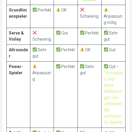
Grundlini
Perfekt
OK
enspieler
Schwierig
Anpassun
g nötig
Serve &
Gut
Perfekt
Sehr
Volley
Schwierig
gut
Allrounde
Sehr
Perfekt
OK
Gut
r
gut
Power-
Perfekt
Sehr
Gut –
Spieler
Anpassun
gut
Tennisplat
g
z und
seine
Markierun
gen: Ein
umfassen
der
Leitfaden
für Spieler