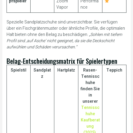
pfspieler
Zoom
Performa
Vapor
nce
Spezielle Sandplatzschuhe sind unverzichtbar. Sie verfügen
über ein Fischgrätenmuster oder ähnliche Profile, die optimalen
Halt bieten ohne den Belag zu beschädigen.
„Sohlen mit tiefem
Profil sind ‚auf Asche‘ nicht geeignet, da sie die Deckschicht
aufwühlen und Schäden verursachen.“
Belag-Entscheidungsmatrix für Spielertypen
Spielstil
Sandplat
Hartplatz
Rasen-
Teppich
z
Tennissc
huhe
finden Sie
in
unserer
Tennissc
huhe
Kaufberat
ung
(2025)
.