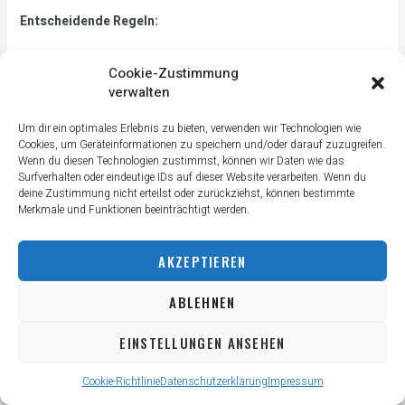
Entscheidende Regeln:
Bei Gleichstand immer 2 Einheiten Vorsprung nötig
Cookie-Zustimmung
Deuce nur bei 40:40, dann Advantage-System
verwalten
Tiebreak bei 6:6 mit normaler Punktzählung (1, 2, 3…)
Aufschlag wechselt nach jedem Spiel
Um dir ein optimales Erlebnis zu bieten, verwenden wir Technologien wie
Cookies, um Geräteinformationen zu speichern und/oder darauf zuzugreifen.
Praktische Tipps für Tennis-Einsteiger
Wenn du diesen Technologien zustimmst, können wir Daten wie das
Surfverhalten oder eindeutige IDs auf dieser Website verarbeiten. Wenn du
Beim Zuschauen:
deine Zustimmung nicht erteilst oder zurückziehst, können bestimmte
Merkmale und Funktionen beeinträchtigt werden.
Hören Sie auf die Ansagen des Schiedsrichters
Merken Sie sich die aktuellen Spielstände aller drei
Ebenen
AKZEPTIEREN
Achten Sie auf Break-Punkte (besonders spannend!)
ABLEHNEN
Beim eigenen Spiel:
EINSTELLUNGEN ANSEHEN
Sprechen Sie die Punkte laut aus – das hilft beim Merken
Bei Unklarheiten: Punkte wiederholen lassen
Cookie-Richtlinie
Datenschutzerklärung
Impressum
Nutzen Sie Apps oder Scoreboards für komplexe