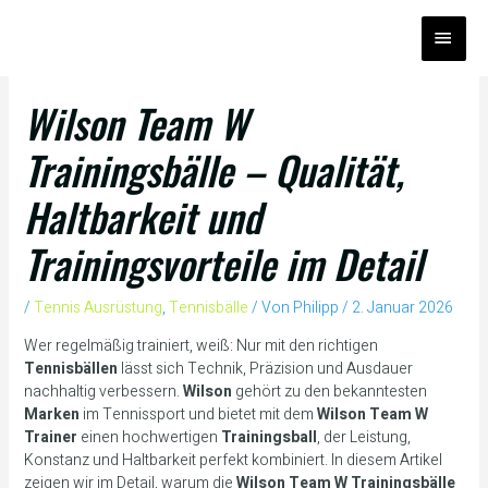
Zum
HAUP
Inhalt
springen
Wilson Team W
Trainingsbälle – Qualität,
Haltbarkeit und
Trainingsvorteile im Detail
/
Tennis Ausrüstung
,
Tennisbälle
/ Von
Philipp
/
2. Januar 2026
Wer regelmäßig trainiert, weiß: Nur mit den richtigen
Tennisbällen
lässt sich Technik, Präzision und Ausdauer
nachhaltig verbessern.
Wilson
gehört zu den bekanntesten
Marken
im Tennissport und bietet mit dem
Wilson Team W
Trainer
einen hochwertigen
Trainingsball
, der Leistung,
Konstanz und Haltbarkeit perfekt kombiniert. In diesem Artikel
zeigen wir im Detail, warum die
Wilson Team W Trainingsbälle