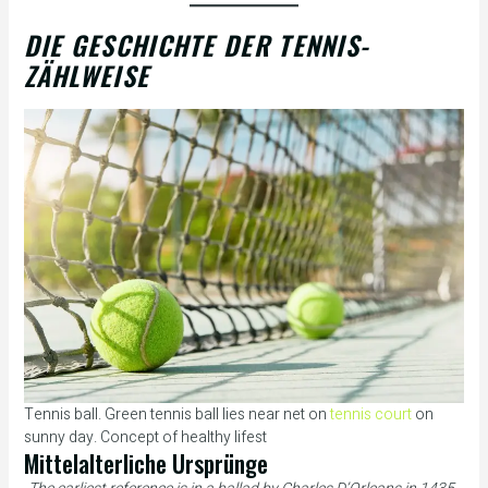
DIE GESCHICHTE DER TENNIS-
ZÄHLWEISE
Tennis ball. Green tennis ball lies near net on
tennis court
on
sunny day. Concept of healthy lifest
Mittelalterliche Ursprünge