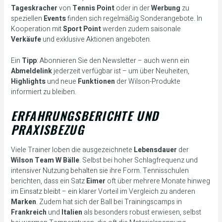
Tageskracher
von
Tennis Point
oder in der
Werbung
zu
speziellen
Events
finden sich regelmäßig Sonderangebote. In
Kooperation mit
Sport Point
werden zudem saisonale
Verkäufe
und exklusive Aktionen angeboten.
Ein
Tipp
: Abonnieren Sie den Newsletter – auch wenn ein
Abmeldelink
jederzeit verfügbar ist – um über Neuheiten,
Highlights
und neue
Funktionen
der Wilson-Produkte
informiert zu bleiben.
ERFAHRUNGSBERICHTE UND
PRAXISBEZUG
Viele Trainer loben die ausgezeichnete
Lebensdauer
der
Wilson Team W
Bälle
. Selbst bei hoher Schlagfrequenz und
intensiver Nutzung behalten sie ihre Form. Tennisschulen
berichten, dass ein Satz
Eimer
oft über mehrere Monate hinweg
im Einsatz bleibt – ein klarer Vorteil im Vergleich zu anderen
Marken
. Zudem hat sich der Ball bei Trainingscamps in
Frankreich
und
Italien
als besonders robust erwiesen, selbst