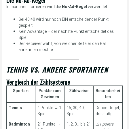
Die No-Ad-Regel
In manchen Turnieren wird die
No-Ad-Regel
verwendet:
Bei 40:40 wird nur noch EIN entscheidender Punkt
gespielt
Kein Advantage – der nächste Punkt entscheidet das
Spiel
Der Receiver wählt, von welcher Seite er den Ball
annehmen möchte
TENNIS VS. ANDERE SPORTARTEN
Vergleich der Zählsysteme
Sportart
Punkte zum
Zählweise
Besonderhei
Gewinnen
ten
Tennis
4 Punkte → 1
15, 30, 40,
Deuce-Regel,
Spiel
Spiel
dreistufig
Badminton
21 Punkte →
1, 2, 3… bis 21
„21 points