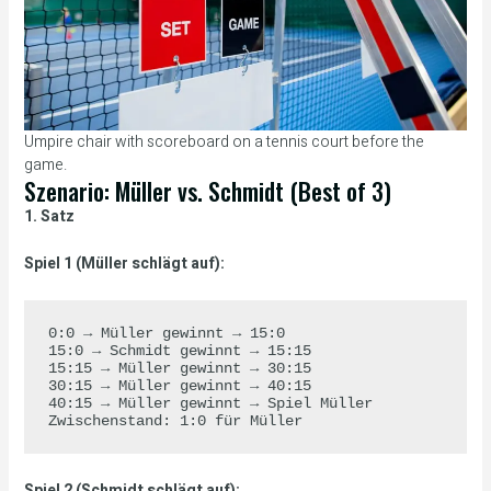
Umpire chair with scoreboard on a tennis court before the
game.
Szenario: Müller vs. Schmidt (Best of 3)
1. Satz
Spiel 1 (Müller schlägt auf):
0:0 → Müller gewinnt → 15:0

15:0 → Schmidt gewinnt → 15:15

15:15 → Müller gewinnt → 30:15

30:15 → Müller gewinnt → 40:15

40:15 → Müller gewinnt → Spiel Müller

Spiel 2 (Schmidt schlägt auf):