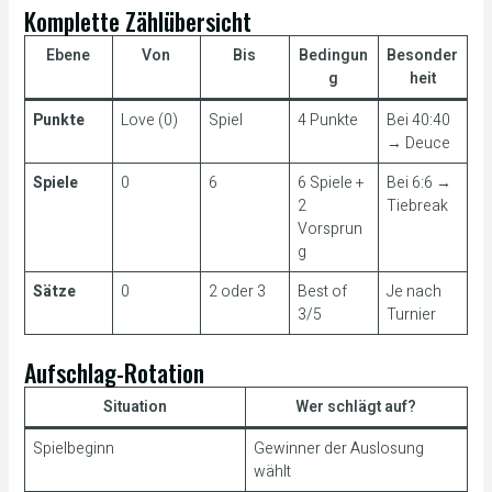
Komplette Zählübersicht
Ebene
Von
Bis
Bedingun
Besonder
g
heit
Punkte
Love (0)
Spiel
4 Punkte
Bei 40:40
→ Deuce
Spiele
0
6
6 Spiele +
Bei 6:6 →
2
Tiebreak
Vorsprun
g
Sätze
0
2 oder 3
Best of
Je nach
3/5
Turnier
Aufschlag-Rotation
Situation
Wer schlägt auf?
Spielbeginn
Gewinner der Auslosung
wählt