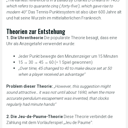
„The earliest reference is in a ballad by Charles D’Orleans in 1435
which refers to quarante cinq (‚forty-five‘), which gave rise to
modern 40“
. Das Tennis-Punktesystem ist also über 600 Jahre alt
und hat seine Wurzeln im mittelalterlichen Frankreich.
Theorien zur Entstehung
1. Die Uhrentheorie
Die populärste Theorie besagt, dass eine
Uhr als Anzeigetafel verwendet wurde:
Jeder Punkt bewegte den Minutenzeiger um 15 Minuten
15 → 30 → 45 → 60 (= 1 Spiel gewonnen)
„Over time, 45 changed to 40 to make deuce set at 50
when a player received an advantage“
Problem dieser Theorie:
„However, this suggestion might
sound attractive… it was not until about 1690, when the more
accurate pendulum escapement was invented, that clocks
regularly had minute hands“
2. Die Jeu-de-Paume-Theorie
Diese Theorie verbindet die
Zählung mit dem Vorläuferspiel „Jeu de Paume“: