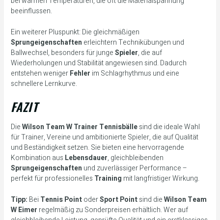
bei warmen Temperaturen, die oft die Materialspannung
beeinflussen.
Ein weiterer Pluspunkt: Die gleichmäßigen
Sprungeigenschaften
erleichtern Technikübungen und
Ballwechsel, besonders für junge
Spieler
, die auf
Wiederholungen und Stabilität angewiesen sind. Dadurch
entstehen weniger
Fehler
im Schlagrhythmus und eine
schnellere Lernkurve.
FAZIT
Die
Wilson Team W Trainer Tennisbälle
sind die ideale Wahl
für Trainer, Vereine und ambitionierte Spieler, die auf Qualität
und Beständigkeit setzen. Sie bieten eine hervorragende
Kombination aus
Lebensdauer
, gleichbleibenden
Sprungeigenschaften
und zuverlässiger Performance –
perfekt für professionelles
Training
mit langfristiger Wirkung.
Tipp:
Bei
Tennis Point
oder
Sport Point
sind die
Wilson Team
W
Eimer
regelmäßig zu Sonderpreisen erhältlich. Wer auf