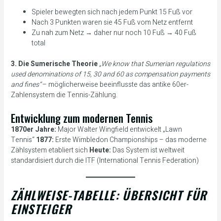
Spieler bewegten sich nach jedem Punkt 15 Fuß vor
Nach 3 Punkten waren sie 45 Fuß vom Netz entfernt
Zu nah zum Netz → daher nur noch 10 Fuß → 40 Fuß
total
3. Die Sumerische Theorie
„We know that Sumerian regulations
used denominations of 15, 30 and 60 as compensation payments
and fines“
– möglicherweise beeinflusste das antike 60er-
Zahlensystem die Tennis-Zählung.
Entwicklung zum modernen Tennis
1870er Jahre:
Major Walter Wingfield entwickelt „Lawn
Tennis“
1877:
Erste Wimbledon Championships – das moderne
Zählsystem etabliert sich
Heute:
Das System ist weltweit
standardisiert durch die ITF (International Tennis Federation)
ZÄHLWEISE-TABELLE: ÜBERSICHT FÜR
EINSTEIGER