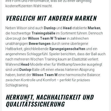
ihre Form und Performance, was sie zu einer langfristig
kosteneffizienten Wahl macht.
VERGLEICH MIT ANDEREN MARKEN
Neben Wilson sind auch
Dunlop
und
Head
etablierte
Marken
,
die hochwertige
Trainingsbälle
im Sortiment führen. Dennoch
überzeugt der
Wilson Team W Trainer
in zahlreichen
unabhängigen
Bewertungen
durch seine überlegene
Haltbarkeit, gleichbleibende
Sprungeigenschaften
und ein
angenehmes Schlaggefühl. Spieler berichten, dass der Ball auch
nach mehreren Wochen Training kaum an Elastizität verliert.
Während
Head
-Modelle eher für Wettkampfzwecke ausgelegt
sind und
Dunlop
-Bälle oft einen etwas härteren Absprung
haben, bietet der
Wilson Team W
eine harmonische Balance
zwischen Kontrolle und Komfort – perfekt für präzises
Schlagtraining.
HERKUNFT, NACHHALTIGKEIT UND
QUALITÄTSSICHERUNG