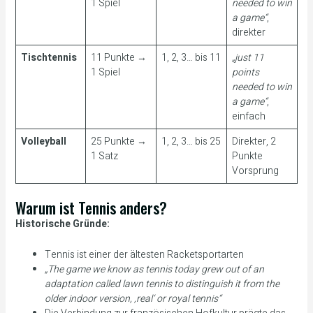
1 Spiel
needed to win
a game“
,
direkter
Tischtennis
11 Punkte →
1, 2, 3… bis 11
„just 11
1 Spiel
points
needed to win
a game“
,
einfach
Volleyball
25 Punkte →
1, 2, 3… bis 25
Direkter, 2
1 Satz
Punkte
Vorsprung
Warum ist Tennis anders?
Historische Gründe:
Tennis ist einer der ältesten Racketsportarten
„The game we know as tennis today grew out of an
adaptation called lawn tennis to distinguish it from the
older indoor version, ‚real‘ or royal tennis“