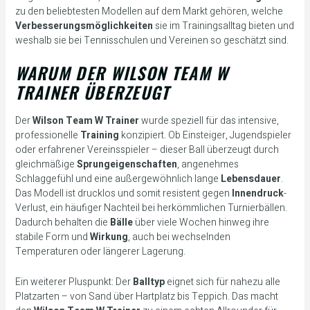
zu den beliebtesten Modellen auf dem Markt gehören, welche
Verbesserungsmöglichkeiten
sie im Trainingsalltag bieten und
weshalb sie bei Tennisschulen und Vereinen so geschätzt sind.
WARUM DER WILSON TEAM W
TRAINER ÜBERZEUGT
Der
Wilson Team W Trainer
wurde speziell für das intensive,
professionelle
Training
konzipiert. Ob Einsteiger, Jugendspieler
oder erfahrener Vereinsspieler – dieser Ball überzeugt durch
gleichmäßige
Sprungeigenschaften
, angenehmes
Schlaggefühl und eine außergewöhnlich lange
Lebensdauer
.
Das Modell ist drucklos und somit resistent gegen
Innendruck
-
Verlust, ein häufiger Nachteil bei herkömmlichen Turnierbällen.
Dadurch behalten die
Bälle
über viele Wochen hinweg ihre
stabile Form und
Wirkung
, auch bei wechselnden
Temperaturen oder längerer Lagerung.
Ein weiterer Pluspunkt: Der
Balltyp
eignet sich für nahezu alle
Platzarten – von Sand über Hartplatz bis Teppich. Das macht