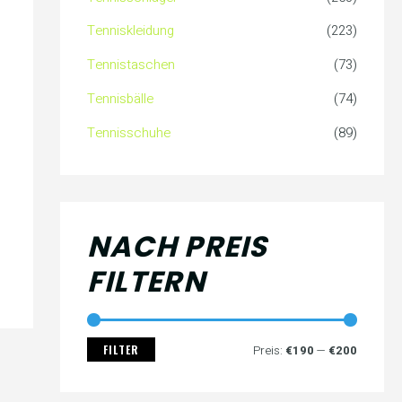
c
s
s
Tenniskleidung
(223)
h
Tennistaschen
(73)
:
Tennisbälle
(74)
Tennisschuhe
(89)
NACH PREIS
FILTERN
FILTER
Preis:
€190
—
€200