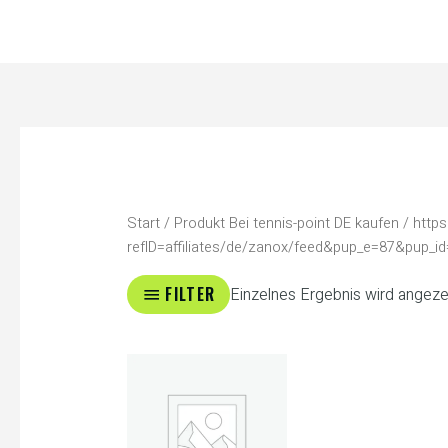
Zum
Inhalt
springen
Start
/ Produkt Bei tennis-point DE kaufen / htt
refID=affiliates/de/zanox/feed&pup_e=87&pup_
FILTER
Einzelnes Ergebnis wird angeze