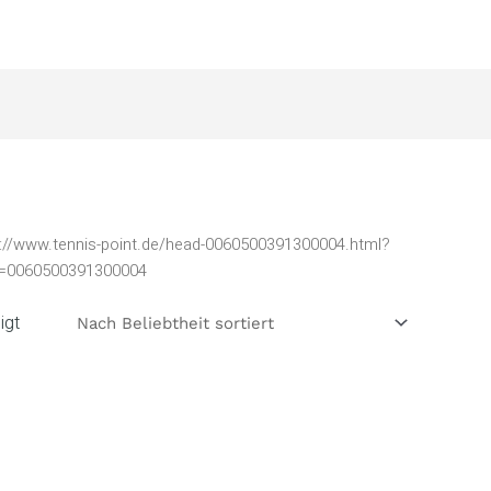
ps://www.tennis-point.de/head-0060500391300004.html?
id=0060500391300004
igt