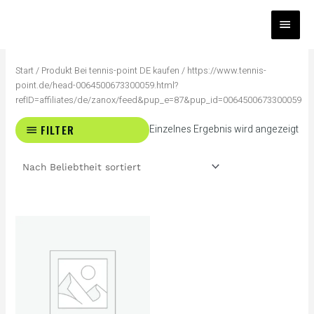
Zum
HAUP
Inhalt
springen
Start
/ Produkt Bei tennis-point DE kaufen / https://www.tennis-
point.de/head-0064500673300059.html?
refID=affiliates/de/zanox/feed&pup_e=87&pup_id=0064500673300059
FILTER
Einzelnes Ergebnis wird angezeigt