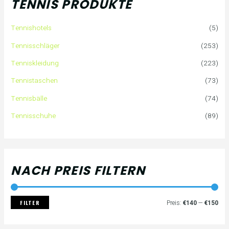
TENNIS PRODUKTE
e
P
P
Tennishotels
(5)
n
r
r
Tennisschläger
(253)
n
e
e
Tenniskleidung
(223)
a
i
i
Tennistaschen
(73)
Tennisbälle
(74)
c
s
s
Tennisschuhe
(89)
h
:
NACH PREIS FILTERN
FILTER
Preis:
€140
—
€150