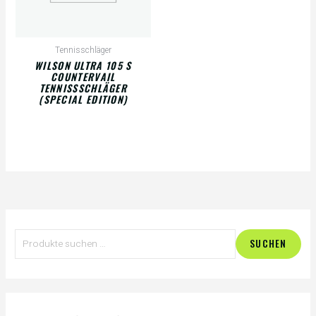
Tennisschläger
WILSON ULTRA 105 S
COUNTERVAIL
TENNISSSCHLÄGER
(SPECIAL EDITION)
S
M
M
SUCHEN
u
i
a
c
n
x
h
.
.