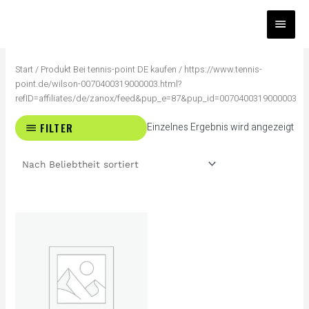
Zum
HAUP
Inhalt
springen
Start
/ Produkt Bei tennis-point DE kaufen / https://www.tennis-
point.de/wilson-0070400319000003.html?
refID=affiliates/de/zanox/feed&pup_e=87&pup_id=0070400319000003
FILTER
Einzelnes Ergebnis wird angezeigt