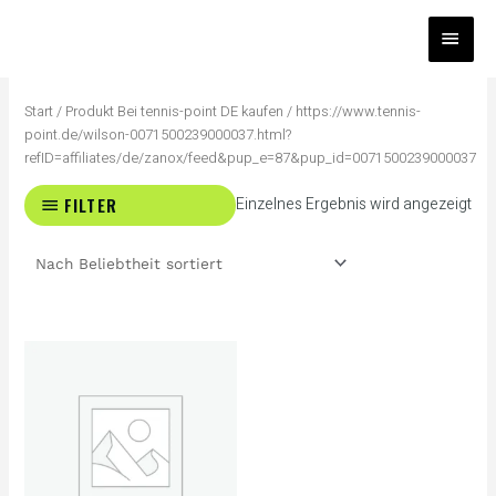
Zum
HAUP
Inhalt
springen
Start
/ Produkt Bei tennis-point DE kaufen / https://www.tennis-
point.de/wilson-0071500239000037.html?
refID=affiliates/de/zanox/feed&pup_e=87&pup_id=0071500239000037
FILTER
Einzelnes Ergebnis wird angezeigt