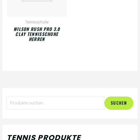
Tennisschuhe
WILSON RUSH PRO 3.0
CLAY TENNISSCHUHE
HERREN
S
M
M
SUCHEN
u
i
a
c
n
x
h
.
.
TENNIS PRODUKTE