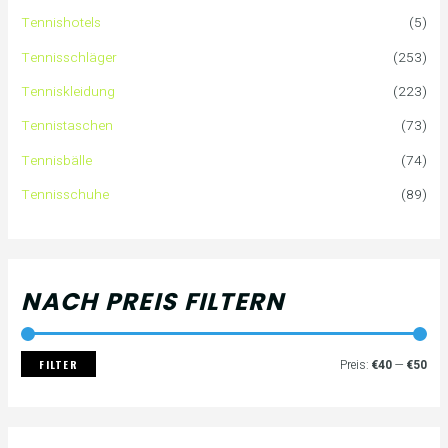
e
P
P
Tennishotels
(5)
n
r
r
Tennisschläger
(253)
n
e
e
Tenniskleidung
(223)
a
i
i
Tennistaschen
(73)
Tennisbälle
(74)
c
s
s
Tennisschuhe
(89)
h
:
NACH PREIS FILTERN
FILTER
Preis:
€40
—
€50