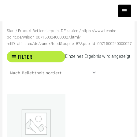
Zum
HAUP
Inhalt
springen
Start
/ Produkt Bei tennis-point DE kaufen / https://www.tennis-
point.de/wilson-0071500240000027.html?
refID=affiliates/de/zanox/feed&pup_e=87&pup_id=0071500240000027
FILTER
Einzelnes Ergebnis wird angezeigt