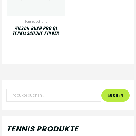
Tennisschuhe
WILSON RUSH PRO QL
TENNISSCHUHE KINDER
S
M
M
SUCHEN
u
i
a
c
n
x
h
.
.
TENNIS PRODUKTE