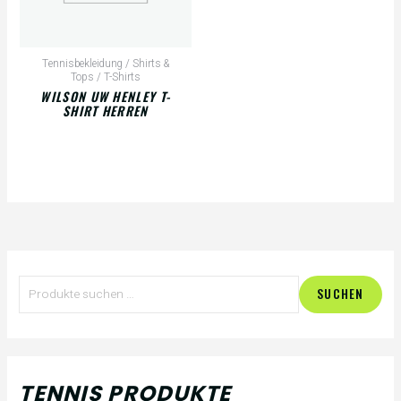
Tennisbekleidung / Shirts &
Tops / T-Shirts
WILSON UW HENLEY T-
SHIRT HERREN
S
M
M
SUCHEN
u
i
a
c
n
x
h
.
.
TENNIS PRODUKTE