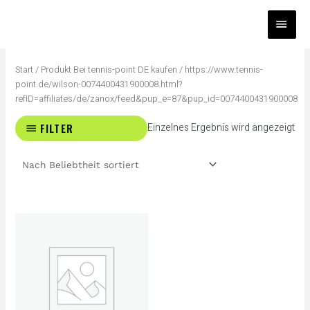
Zum
HAUP
Inhalt
springen
Start
/ Produkt Bei tennis-point DE kaufen / https://www.tennis-
point.de/wilson-0074400431900008.html?
refID=affiliates/de/zanox/feed&pup_e=87&pup_id=0074400431900008
FILTER
Einzelnes Ergebnis wird angezeigt