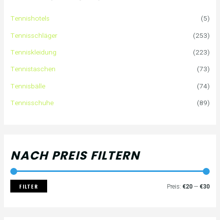
e
P
P
Tennishotels
(5)
n
r
r
Tennisschläger
(253)
n
e
e
Tenniskleidung
(223)
a
i
i
Tennistaschen
(73)
Tennisbälle
(74)
c
s
s
Tennisschuhe
(89)
h
:
NACH PREIS FILTERN
FILTER
Preis:
€20
—
€30