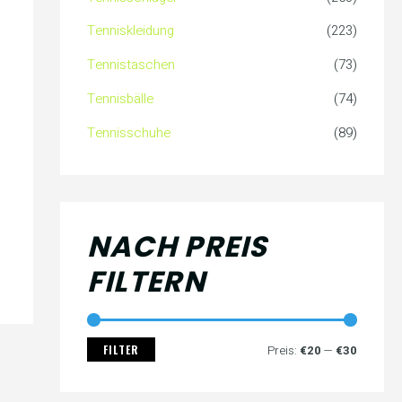
c
s
s
Tenniskleidung
(223)
h
Tennistaschen
(73)
:
Tennisbälle
(74)
Tennisschuhe
(89)
NACH PREIS
FILTERN
FILTER
Preis:
€20
—
€30