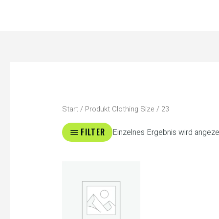
Zum
Inhalt
springen
Start
/ Produkt Clothing Size / 23
FILTER
Einzelnes Ergebnis wird angeze