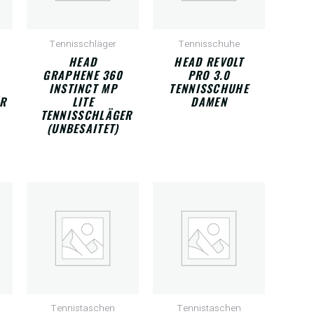
Tennisschläger
Tennisschuhe
HEAD
HEAD REVOLT
GRAPHENE 360
PRO 3.0
INSTINCT MP
TENNISSCHUHE
R
LITE
DAMEN
TENNISSCHLÄGER
(UNBESAITET)
Tennistaschen
Tennistaschen