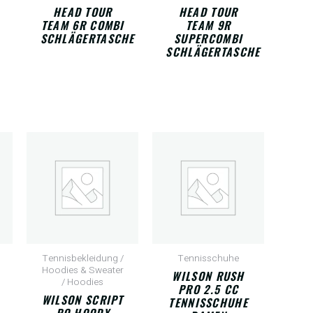
HEAD TOUR
HEAD TOUR
TEAM 6R COMBI
TEAM 9R
SCHLÄGERTASCHE
SUPERCOMBI
SCHLÄGERTASCHE
Tennisbekleidung /
Tennisschuhe
Hoodies & Sweater
WILSON RUSH
/ Hoodies
PRO 2.5 CC
WILSON SCRIPT
TENNISSCHUHE
PO HOODY