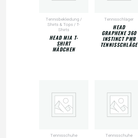
Tennisbekleidung /
Tennisschläger
Shirts & Tops / T-
HEAD
Shirts
GRAPHENE 360
HEAD MIA T-
INSTINCT PWR
SHIRT
TENNISSCHLÄGE
MÄDCHEN
Tennisschuhe
Tennisschuhe