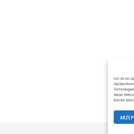
Um dir ein o
Geräteinform
Technologien
dieser Websi
können besti
AKZEP