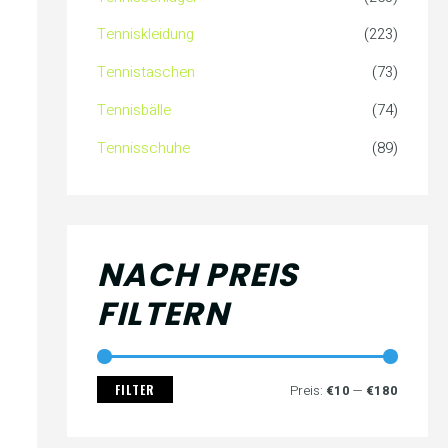
c
s
s
Tenniskleidung
(223)
h
Tennistaschen
(73)
:
Tennisbälle
(74)
Tennisschuhe
(89)
NACH PREIS
FILTERN
FILTER
Preis:
€10
—
€180