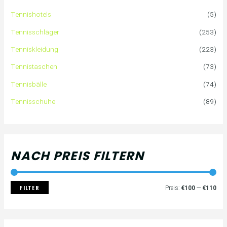
e
P
P
Tennishotels
(5)
n
r
r
Tennisschläger
(253)
n
e
e
Tenniskleidung
(223)
a
i
i
Tennistaschen
(73)
Tennisbälle
(74)
c
s
s
Tennisschuhe
(89)
h
:
NACH PREIS FILTERN
FILTER
Preis:
€100
—
€110