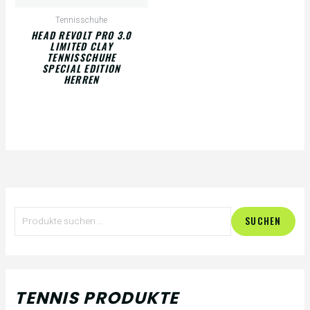
Tennisschuhe
HEAD REVOLT PRO 3.0
LIMITED CLAY
TENNISSCHUHE
SPECIAL EDITION
HERREN
S
M
M
SUCHEN
u
i
a
c
n
x
h
.
.
TENNIS PRODUKTE