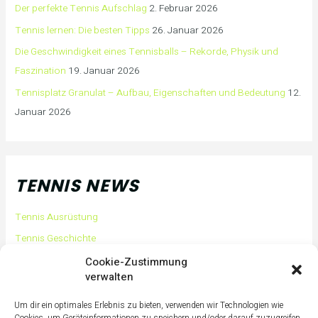
Der perfekte Tennis Aufschlag
2. Februar 2026
Tennis lernen: Die besten Tipps
26. Januar 2026
Die Geschwindigkeit eines Tennisballs – Rekorde, Physik und
Faszination
19. Januar 2026
Tennisplatz Granulat – Aufbau, Eigenschaften und Bedeutung
12.
Januar 2026
TENNIS NEWS
Tennis Ausrüstung
Tennis Geschichte
Tennis Tipps und Tricks
Cookie-Zustimmung
verwalten
Tennis Training
Tennis Training für Anfänger
Um dir ein optimales Erlebnis zu bieten, verwenden wir Technologien wie