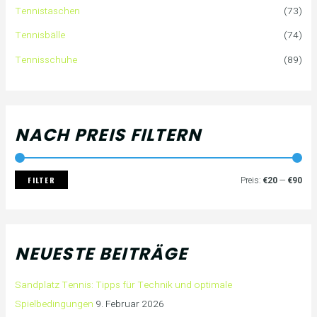
a
i
i
Tennistaschen
(73)
Tennisbälle
(74)
c
s
s
Tennisschuhe
(89)
h
:
NACH PREIS FILTERN
FILTER
Preis:
€20
—
€90
NEUESTE BEITRÄGE
Sandplatz Tennis: Tipps für Technik und optimale
Spielbedingungen
9. Februar 2026