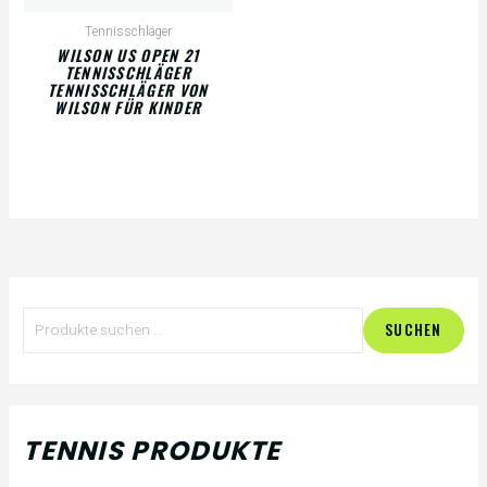
Tennisschläger
WILSON US OPEN 21
TENNISSCHLÄGER
TENNISSCHLÄGER VON
WILSON FÜR KINDER
S
M
M
SUCHEN
u
i
a
c
n
x
h
.
.
TENNIS PRODUKTE
e
P
P