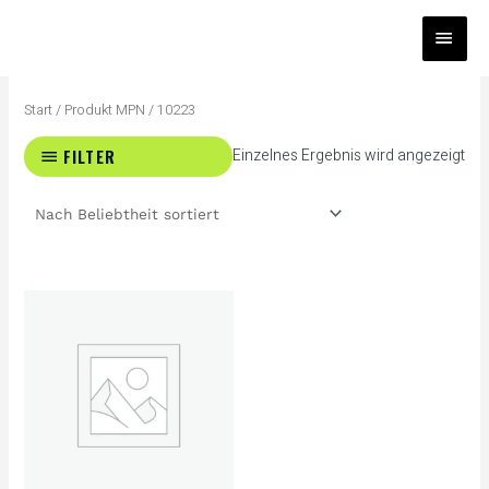
Zum
HAUP
Inhalt
springen
Start
/ Produkt MPN / 10223
FILTER
Einzelnes Ergebnis wird angezeigt