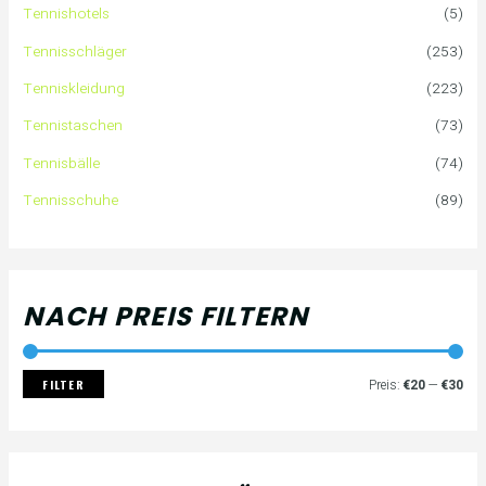
Tennishotels
(5)
n
r
r
Tennisschläger
(253)
n
e
e
Tenniskleidung
(223)
a
i
i
Tennistaschen
(73)
Tennisbälle
(74)
c
s
s
Tennisschuhe
(89)
h
:
NACH PREIS FILTERN
FILTER
Preis:
€20
—
€30