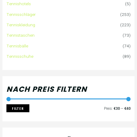
Tennishotels
(5)
n
r
r
Tennisschläger
(253)
n
e
e
Tenniskleidung
(223)
a
i
i
Tennistaschen
(73)
Tennisbälle
(74)
c
s
s
Tennisschuhe
(89)
h
:
NACH PREIS FILTERN
FILTER
Preis:
€30
—
€40