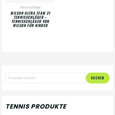
Tennisschläger
WILSON ULTRA TEAM 21
TENNISSCHLÄGER –
TENNISSCHLÄGER VON
WILSON FÜR KINDER
S
M
M
SUCHEN
u
i
a
c
n
x
h
.
.
TENNIS PRODUKTE
e
P
P