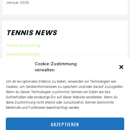
Januar 2026
TENNIS NEWS
Tennis Ausrüstung
Tennis Geschichte
Tennis Tipps und Tricks
Cookie-Zustimmung
verwalten
Tennis Training
Tennis Training für Anfänger
Um dir ein optimales Erlebnis zu bieten, verwenden wir Technologien wie
Cookies, um Geräteinformationen zu speichern und/oder darauf zuzugreifen.
Tennisass Profis
Wenn du diesen Technologien zustimmst, können wir Daten wie das
Surfverhalten oder eindeutige IDs auf dieser Website verarbeiten. Wenn du
Tennisbälle
deine Zustimmung nicht erteilst oder zurückziehst, können bestimmte
Tennisplatz
Merkmale und Funktionen beeinträchtigt werden.
Tennisschläger
AKZEPTIEREN
Tennisschuhe