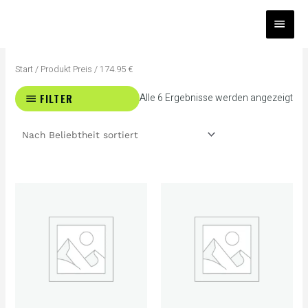
Zum
HAUP
Inhalt
springen
Na
Bel
Start
/ Produkt Preis / 174.95 €
sort
FILTER
Alle 6 Ergebnisse werden angezeigt