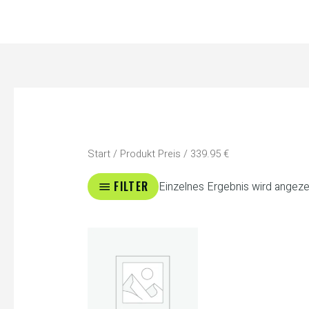
Zum
Inhalt
springen
Start
/ Produkt Preis / 339.95 €
FILTER
Einzelnes Ergebnis wird angeze