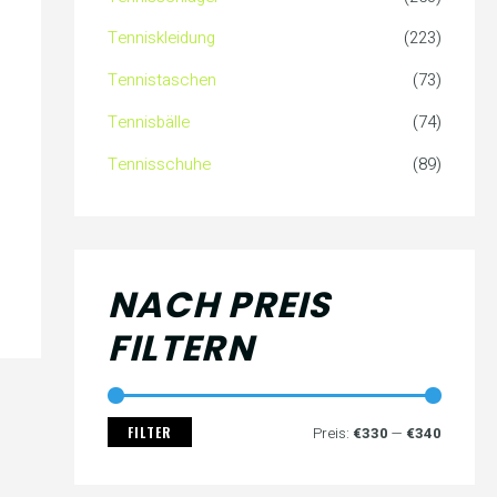
c
s
s
Tenniskleidung
(223)
h
Tennistaschen
(73)
:
Tennisbälle
(74)
Tennisschuhe
(89)
NACH PREIS
FILTERN
FILTER
Preis:
€330
—
€340