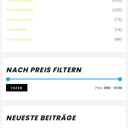
Tennisschläger
(253)
n
e
e
Tenniskleidung
(223)
a
i
i
Tennistaschen
(73)
Tennisbälle
(74)
c
s
s
Tennisschuhe
(89)
h
:
NACH PREIS FILTERN
FILTER
Preis:
€90
—
€100
NEUESTE BEITRÄGE