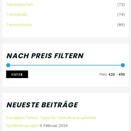
a
i
i
Tennistaschen
(73)
Tennisbälle
(74)
c
s
s
Tennisschuhe
(89)
h
:
NACH PREIS FILTERN
FILTER
Preis:
€20
—
€90
NEUESTE BEITRÄGE
Sandplatz Tennis: Tipps für Technik und optimale
Spielbedingungen
9. Februar 2026