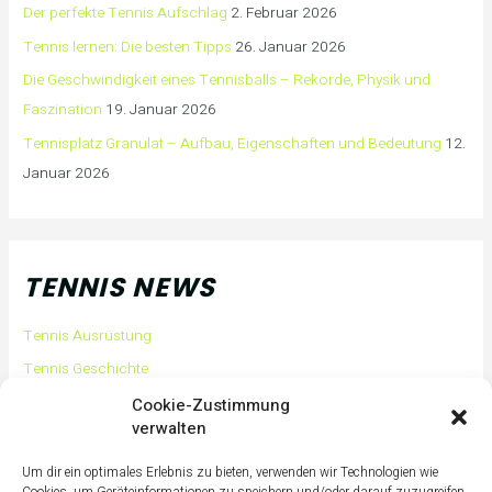
Der perfekte Tennis Aufschlag
2. Februar 2026
Tennis lernen: Die besten Tipps
26. Januar 2026
Die Geschwindigkeit eines Tennisballs – Rekorde, Physik und
Faszination
19. Januar 2026
Tennisplatz Granulat – Aufbau, Eigenschaften und Bedeutung
12.
Januar 2026
TENNIS NEWS
Tennis Ausrüstung
Tennis Geschichte
Tennis Tipps und Tricks
Cookie-Zustimmung
verwalten
Tennis Training
Tennis Training für Anfänger
Um dir ein optimales Erlebnis zu bieten, verwenden wir Technologien wie