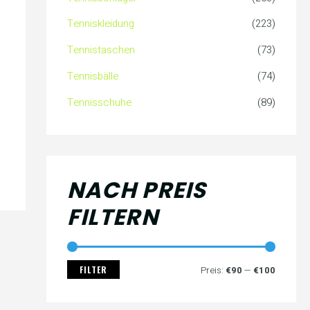
c
s
s
Tenniskleidung
(223)
h
Tennistaschen
(73)
:
Tennisbälle
(74)
Tennisschuhe
(89)
NACH PREIS
FILTERN
FILTER
Preis:
€90
—
€100