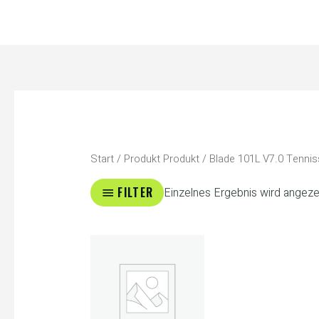
Zum
Inhalt
springen
Start
/ Produkt Produkt / Blade 101L V7.0 Tennis
FILTER
Einzelnes Ergebnis wird angeze