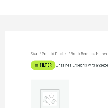
Zum
Inhalt
springen
Start
/ Produkt Produkt / Brock Bermuda Herren
FILTER
Einzelnes Ergebnis wird angeze