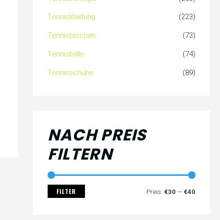
c
s
s
Tenniskleidung
(223)
h
Tennistaschen
(73)
:
Tennisbälle
(74)
Tennisschuhe
(89)
NACH PREIS
FILTERN
FILTER
Preis:
€30
—
€40