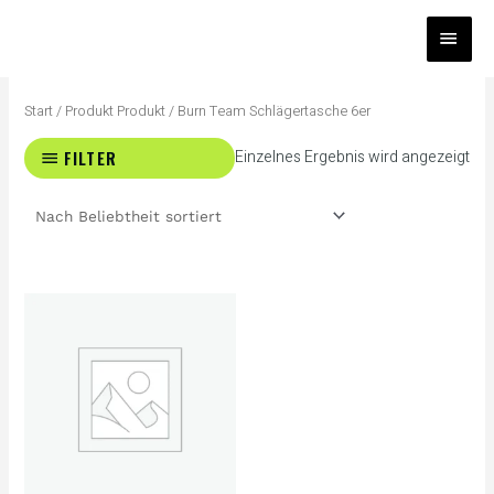
Zum
HAUP
Inhalt
springen
Start
/ Produkt Produkt / Burn Team Schlägertasche 6er
FILTER
Einzelnes Ergebnis wird angezeigt