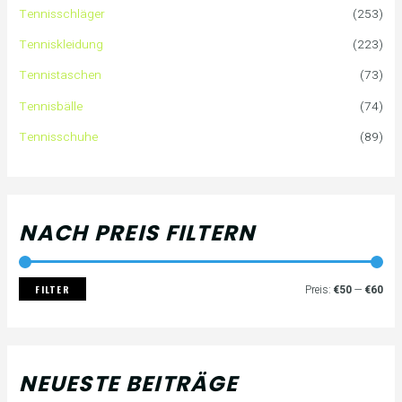
Tennisschläger
(253)
n
e
e
Tenniskleidung
(223)
a
i
i
Tennistaschen
(73)
Tennisbälle
(74)
c
s
s
Tennisschuhe
(89)
h
:
NACH PREIS FILTERN
FILTER
Preis:
€50
—
€60
NEUESTE BEITRÄGE