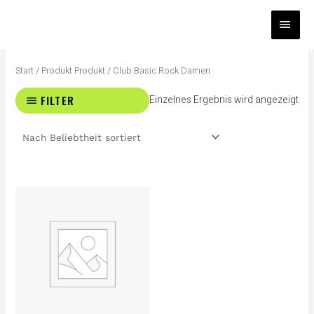
Zum
HAUP
Inhalt
springen
Start
/ Produkt Produkt / Club Basic Rock Damen
FILTER
Einzelnes Ergebnis wird angezeigt