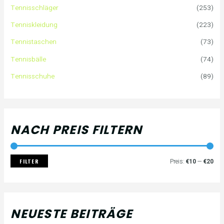
Tennisschläger
(253)
n
e
e
Tenniskleidung
(223)
a
i
i
Tennistaschen
(73)
Tennisbälle
(74)
c
s
s
Tennisschuhe
(89)
h
:
NACH PREIS FILTERN
FILTER
Preis:
€10
—
€20
NEUESTE BEITRÄGE