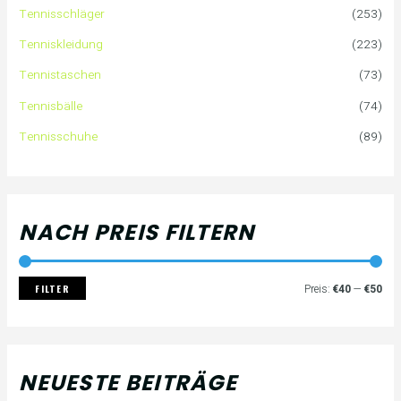
Tennisschläger
(253)
n
e
e
Tenniskleidung
(223)
a
i
i
Tennistaschen
(73)
Tennisbälle
(74)
c
s
s
Tennisschuhe
(89)
h
:
NACH PREIS FILTERN
FILTER
Preis:
€40
—
€50
NEUESTE BEITRÄGE