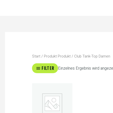
Zum
Inhalt
springen
Start
/ Produkt Produkt / Club Tank-Top Damen
FILTER
Einzelnes Ergebnis wird angeze