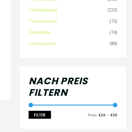
c
s
s
Tenniskleidung
(223)
h
Tennistaschen
(73)
:
Tennisbälle
(74)
Tennisschuhe
(89)
NACH PREIS
FILTERN
FILTER
Preis:
€20
—
€30