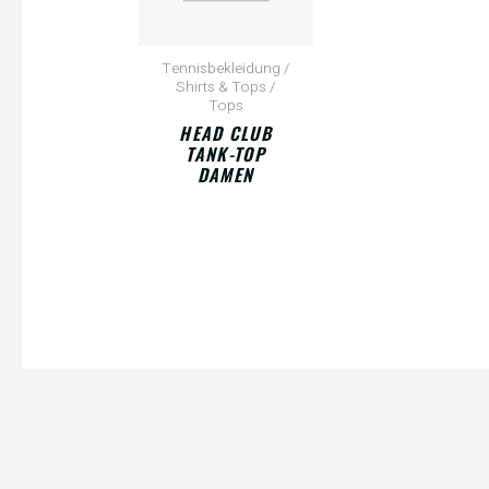
Tennisbekleidung /
Shirts & Tops /
Tops
HEAD CLUB
TANK-TOP
DAMEN