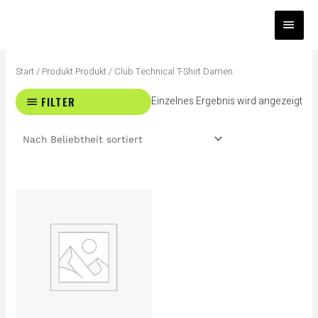
Zum
HAUP
Inhalt
springen
Start
/ Produkt Produkt / Club Technical T-Shirt Damen
FILTER
Einzelnes Ergebnis wird angezeigt