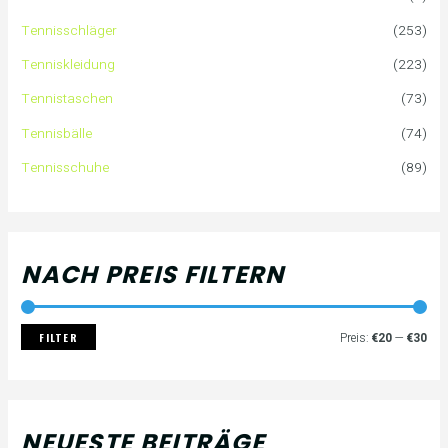
n
r
r
Tennisschläger
(253)
n
e
e
Tenniskleidung
(223)
a
i
i
Tennistaschen
(73)
Tennisbälle
(74)
c
s
s
Tennisschuhe
(89)
h
:
NACH PREIS FILTERN
FILTER
Preis:
€20
—
€30
NEUESTE BEITRÄGE