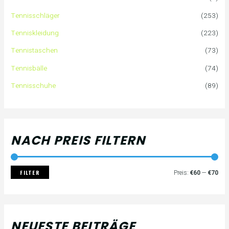
n
r
r
Tennisschläger
(253)
n
e
e
Tenniskleidung
(223)
a
i
i
Tennistaschen
(73)
Tennisbälle
(74)
c
s
s
Tennisschuhe
(89)
h
:
NACH PREIS FILTERN
FILTER
Preis:
€60
—
€70
NEUESTE BEITRÄGE