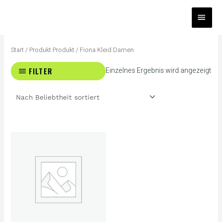
Zum
HAUP
Inhalt
springen
Start
/ Produkt Produkt / Fiona Kleid Damen
FILTER
Einzelnes Ergebnis wird angezeigt