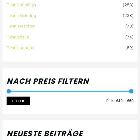
Tennisschläger
(253)
n
e
e
Tenniskleidung
(223)
a
i
i
Tennistaschen
(73)
Tennisbälle
(74)
c
s
s
Tennisschuhe
(89)
h
:
NACH PREIS FILTERN
FILTER
Preis:
€40
—
€50
NEUESTE BEITRÄGE