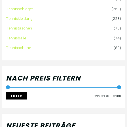
n
r
r
Tennisschläger
(253)
n
e
e
Tenniskleidung
(223)
a
i
i
Tennistaschen
(73)
Tennisbälle
(74)
c
s
s
Tennisschuhe
(89)
h
:
NACH PREIS FILTERN
FILTER
Preis:
€170
—
€180
NEUESTE BEITRÄGE