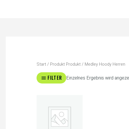
Zum
Inhalt
springen
Start
/ Produkt Produkt / Medley Hoody Herren
FILTER
Einzelnes Ergebnis wird angeze