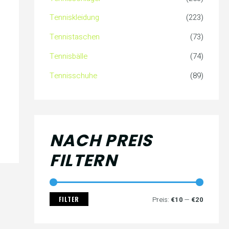
c
s
s
Tenniskleidung
(223)
h
Tennistaschen
(73)
:
Tennisbälle
(74)
Tennisschuhe
(89)
NACH PREIS
FILTERN
FILTER
Preis:
€10
—
€20