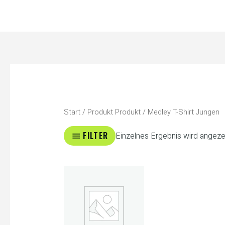
Zum
Inhalt
springen
Start
/ Produkt Produkt / Medley T-Shirt Jungen
FILTER
Einzelnes Ergebnis wird angeze