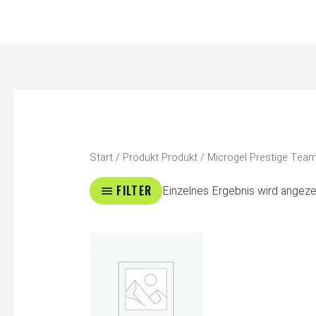
Zum
Inhalt
springen
Start
/ Produkt Produkt / Microgel Prestige Team
FILTER
Einzelnes Ergebnis wird angeze