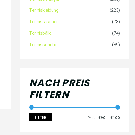
c
s
s
Tenniskleidung
(223)
h
Tennistaschen
(73)
:
Tennisbälle
(74)
Tennisschuhe
(89)
NACH PREIS
FILTERN
FILTER
Preis:
€90
—
€100