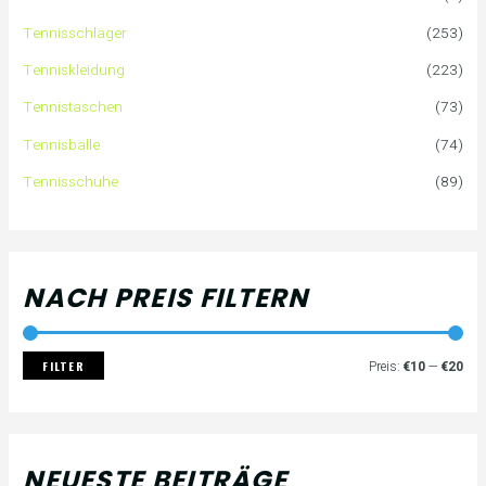
n
r
r
Tennisschläger
(253)
n
e
e
Tenniskleidung
(223)
a
i
i
Tennistaschen
(73)
Tennisbälle
(74)
c
s
s
Tennisschuhe
(89)
h
:
NACH PREIS FILTERN
FILTER
Preis:
€10
—
€20
NEUESTE BEITRÄGE