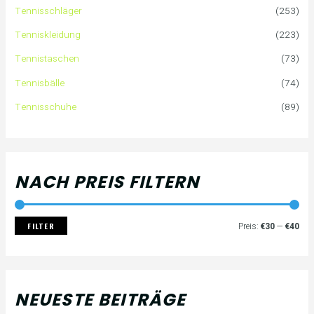
Tennisschläger
(253)
n
e
e
Tenniskleidung
(223)
a
i
i
Tennistaschen
(73)
Tennisbälle
(74)
c
s
s
Tennisschuhe
(89)
h
:
NACH PREIS FILTERN
FILTER
Preis:
€30
—
€40
NEUESTE BEITRÄGE