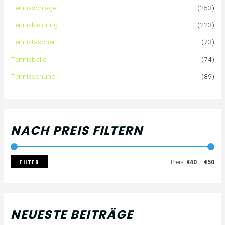
Tennisschläger
(253)
n
e
e
Tenniskleidung
(223)
a
i
i
Tennistaschen
(73)
Tennisbälle
(74)
c
s
s
Tennisschuhe
(89)
h
:
NACH PREIS FILTERN
FILTER
Preis:
€40
—
€50
NEUESTE BEITRÄGE