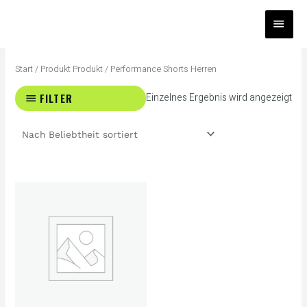
Zum
HAUP
Inhalt
springen
Start
/ Produkt Produkt / Performance Shorts Herren
FILTER
Einzelnes Ergebnis wird angezeigt