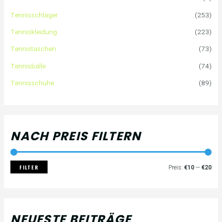
n
r
r
Tennisschläger
(253)
n
e
e
Tenniskleidung
(223)
a
i
i
Tennistaschen
(73)
Tennisbälle
(74)
c
s
s
Tennisschuhe
(89)
h
:
NACH PREIS FILTERN
FILTER
Preis:
€10
—
€20
NEUESTE BEITRÄGE