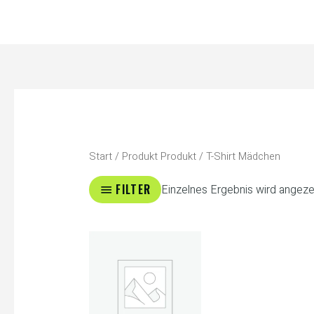
Zum
Inhalt
springen
Start
/ Produkt Produkt / T-Shirt Mädchen
FILTER
Einzelnes Ergebnis wird angeze