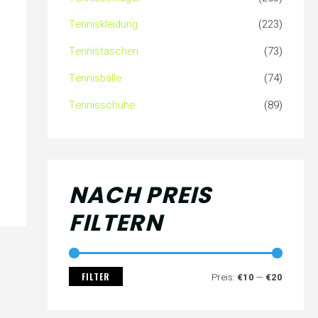
c
s
s
Tenniskleidung
(223)
h
Tennistaschen
(73)
:
Tennisbälle
(74)
Tennisschuhe
(89)
NACH PREIS
FILTERN
FILTER
Preis:
€10
—
€20