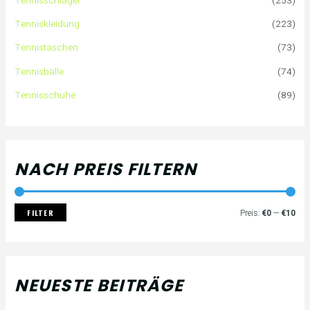
Tennisschläger
(253)
n
e
e
Tenniskleidung
(223)
a
i
i
Tennistaschen
(73)
Tennisbälle
(74)
c
s
s
Tennisschuhe
(89)
h
:
NACH PREIS FILTERN
FILTER
Preis:
€0
—
€10
NEUESTE BEITRÄGE