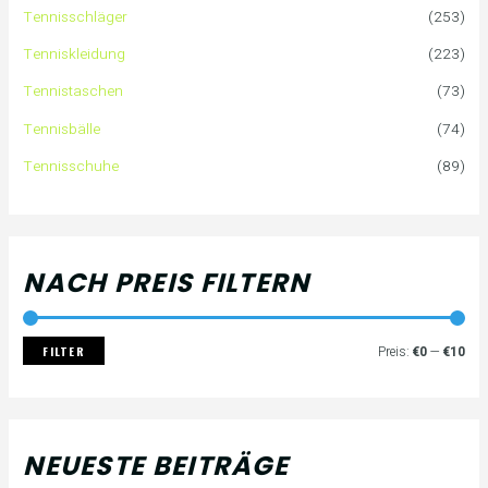
Tennisschläger
(253)
n
e
e
Tenniskleidung
(223)
a
i
i
Tennistaschen
(73)
Tennisbälle
(74)
c
s
s
Tennisschuhe
(89)
h
:
NACH PREIS FILTERN
FILTER
Preis:
€0
—
€10
NEUESTE BEITRÄGE