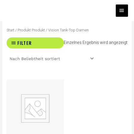
Zum
HAUP
Inhalt
springen
Start
/ Produkt Produkt / Vision Tank-Top Damen
FILTER
Einzelnes Ergebnis wird angezeigt