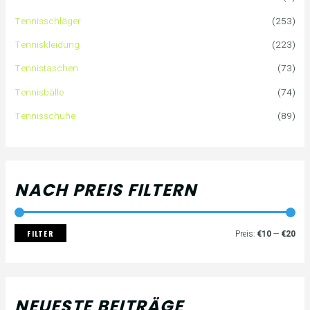
n
r
r
Tennisschläger
(253)
n
e
e
Tenniskleidung
(223)
a
i
i
Tennistaschen
(73)
Tennisbälle
(74)
c
s
s
Tennisschuhe
(89)
h
:
NACH PREIS FILTERN
FILTER
Preis:
€10
—
€20
NEUESTE BEITRÄGE