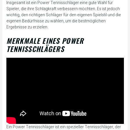
Insgesamt ist ein Power Tennisschläger eine gute Wahl für
Spieler, die ihre Schlagkraft verbessern möchten. Es ist jedoch
wichtig, den richtigen Schläger für den eigenen Spielstil und die
eigenen Bedürfnisse zu wählen, um die bestmöglichen
Ergebnisse zu erzielen.
MERKMALE EINES POWER
TENNISSCHLÄGERS
Ein Power Tennisschläger ist ein spezieller Tennisschläger, der