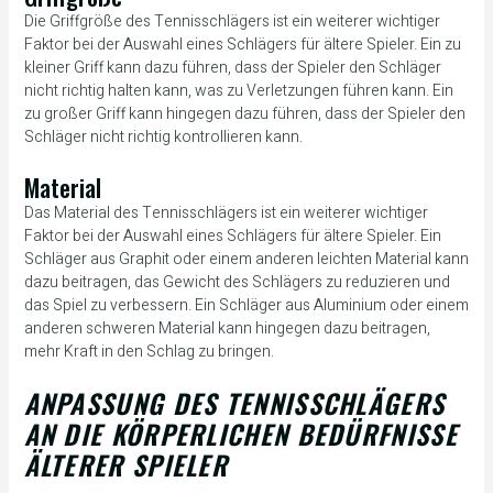
Die Griffgröße des Tennisschlägers ist ein weiterer wichtiger
Faktor bei der Auswahl eines Schlägers für ältere Spieler. Ein zu
kleiner Griff kann dazu führen, dass der Spieler den Schläger
nicht richtig halten kann, was zu Verletzungen führen kann. Ein
zu großer Griff kann hingegen dazu führen, dass der Spieler den
Schläger nicht richtig kontrollieren kann.
Material
Das Material des Tennisschlägers ist ein weiterer wichtiger
Faktor bei der Auswahl eines Schlägers für ältere Spieler. Ein
Schläger aus Graphit oder einem anderen leichten Material kann
dazu beitragen, das Gewicht des Schlägers zu reduzieren und
das Spiel zu verbessern. Ein Schläger aus Aluminium oder einem
anderen schweren Material kann hingegen dazu beitragen,
mehr Kraft in den Schlag zu bringen.
ANPASSUNG DES TENNISSCHLÄGERS
AN DIE KÖRPERLICHEN BEDÜRFNISSE
ÄLTERER SPIELER