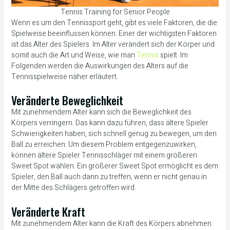
Tennis Training for Senior People
Wenn es um den Tennissport geht, gibt es viele Faktoren, die die
Spielweise beeinflussen können. Einer der wichtigsten Faktoren
ist das Alter des Spielers. Im Alter verändert sich der Körper und
somit auch die Art und Weise, wie man
Tennis
spielt. Im
Folgenden werden die Auswirkungen des Alters auf die
Tennisspielweise näher erläutert.
Veränderte Beweglichkeit
Mit zunehmendem Alter kann sich die Beweglichkeit des
Körpers verringern. Das kann dazu führen, dass ältere Spieler
Schwierigkeiten haben, sich schnell genug zu bewegen, um den
Ball zu erreichen. Um diesem Problem entgegenzuwirken,
können ältere Spieler Tennisschläger mit einem größeren
Sweet Spot wählen. Ein größerer Sweet Spot ermöglicht es dem
Spieler, den Ball auch dann zu treffen, wenn er nicht genau in
der Mitte des Schlägers getroffen wird.
Veränderte Kraft
Mit zunehmendem Alter kann die Kraft des Körpers abnehmen.