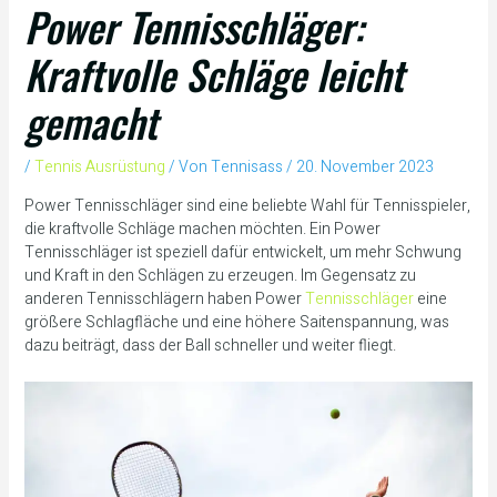
Power Tennisschläger:
Kraftvolle Schläge leicht
gemacht
/
Tennis Ausrüstung
/ Von
Tennisass
/
20. November 2023
Power Tennisschläger sind eine beliebte Wahl für Tennisspieler,
die kraftvolle Schläge machen möchten. Ein Power
Tennisschläger ist speziell dafür entwickelt, um mehr Schwung
und Kraft in den Schlägen zu erzeugen. Im Gegensatz zu
anderen Tennisschlägern haben Power
Tennisschläger
eine
größere Schlagfläche und eine höhere Saitenspannung, was
dazu beiträgt, dass der Ball schneller und weiter fliegt.