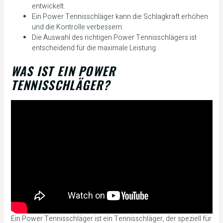
entwickelt.
Ein Power Tennisschläger kann die Schlagkraft erhöhen
und die Kontrolle verbessern.
Die Auswahl des richtigen Power Tennisschlägers ist
entscheidend für die maximale Leistung.
WAS IST EIN POWER
TENNISSCHLÄGER?
Ein Power Tennisschläger ist ein Tennisschläger, der speziell für