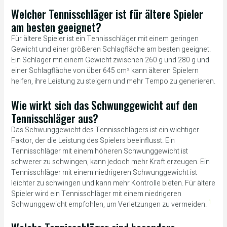
Welcher Tennisschläger ist für ältere Spieler
am besten geeignet?
Für ältere Spieler ist ein Tennisschläger mit einem geringen
Gewicht und einer größeren Schlagfläche am besten geeignet.
Ein Schläger mit einem Gewicht zwischen 260 g und 280 g und
einer Schlagfläche von über 645 cm² kann älteren Spielern
helfen, ihre Leistung zu steigern und mehr Tempo zu generieren.
Wie wirkt sich das Schwunggewicht auf den
Tennisschläger aus?
Das Schwunggewicht des Tennisschlägers ist ein wichtiger
Faktor, der die Leistung des Spielers beeinflusst. Ein
Tennisschläger mit einem höheren Schwunggewicht ist
schwerer zu schwingen, kann jedoch mehr Kraft erzeugen. Ein
Tennisschläger mit einem niedrigeren Schwunggewicht ist
leichter zu schwingen und kann mehr Kontrolle bieten. Für ältere
Spieler wird ein Tennisschläger mit einem niedrigeren
1
Schwunggewicht empfohlen, um Verletzungen zu vermeiden.