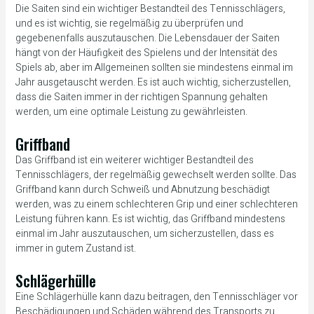
Die Saiten sind ein wichtiger Bestandteil des Tennisschlägers,
und es ist wichtig, sie regelmäßig zu überprüfen und
gegebenenfalls auszutauschen. Die Lebensdauer der Saiten
hängt von der Häufigkeit des Spielens und der Intensität des
Spiels ab, aber im Allgemeinen sollten sie mindestens einmal im
Jahr ausgetauscht werden. Es ist auch wichtig, sicherzustellen,
dass die Saiten immer in der richtigen Spannung gehalten
werden, um eine optimale Leistung zu gewährleisten.
Griffband
Das Griffband ist ein weiterer wichtiger Bestandteil des
Tennisschlägers, der regelmäßig gewechselt werden sollte. Das
Griffband kann durch Schweiß und Abnutzung beschädigt
werden, was zu einem schlechteren Grip und einer schlechteren
Leistung führen kann. Es ist wichtig, das Griffband mindestens
einmal im Jahr auszutauschen, um sicherzustellen, dass es
immer in gutem Zustand ist.
Schlägerhülle
Eine Schlägerhülle kann dazu beitragen, den Tennisschläger vor
Beschädigungen und Schäden während des Transports zu