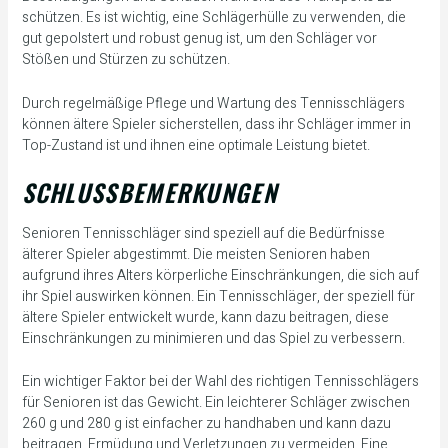
schützen. Es ist wichtig, eine Schlägerhülle zu verwenden, die
gut gepolstert und robust genug ist, um den Schläger vor
Stößen und Stürzen zu schützen.
Durch regelmäßige Pflege und Wartung des Tennisschlägers
können ältere Spieler sicherstellen, dass ihr Schläger immer in
Top-Zustand ist und ihnen eine optimale Leistung bietet.
SCHLUSSBEMERKUNGEN
Senioren Tennisschläger sind speziell auf die Bedürfnisse
älterer Spieler abgestimmt. Die meisten Senioren haben
aufgrund ihres Alters körperliche Einschränkungen, die sich auf
ihr Spiel auswirken können. Ein Tennisschläger, der speziell für
ältere Spieler entwickelt wurde, kann dazu beitragen, diese
Einschränkungen zu minimieren und das Spiel zu verbessern.
Ein wichtiger Faktor bei der Wahl des richtigen Tennisschlägers
für Senioren ist das Gewicht. Ein leichterer Schläger zwischen
260 g und 280 g ist einfacher zu handhaben und kann dazu
beitragen, Ermüdung und Verletzungen zu vermeiden. Eine