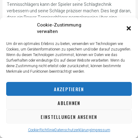
Tennisschlägers kann der Spieler seine Schlagtechnik
verbessern und seine Schläge präziser machen. Dies liegt daran,
dass ein Power Tennisschläger normalerweise über eine
höhere Saitenspannung verfügt, die eine bessere Kontrolle über
Cookie-Zustimmung
den Ball ermöglicht.
verwalten
Darüber hinaus kann ein Power Tennisschläger Spielern dabei
Um dir ein optimales Erlebnis zu bieten, verwenden wir Technologien wie
Cookies, um Geräteinformationen zu speichern und/oder darauf zuzugreifen.
helfen, ihre Schwächen zu überwinden. Wenn ein Spieler
Wenn du diesen Technologien zustimmst, können wir Daten wie das
beispielsweise Schwierigkeiten hat, kraftvolle Schläge zu
Surfverhalten oder eindeutige IDs auf dieser Website verarbeiten. Wenn du
erzielen, kann ein Power Tennisschläger ihm dabei helfen, seine
deine Zustimmung nicht erteilst oder zurückziehst, können bestimmte
Schläge zu verbessern und kraftvollere Schläge zu erzielen [2].
Merkmale und Funktionen beeinträchtigt werden.
Insgesamt bietet die Verwendung eines Power Tennisschlägers
AKZEPTIEREN
Spielern eine Vielzahl von Vorteilen, darunter die Möglichkeit,
kraftvolle Schläge zu erzielen und ihr Spiel zu verbessern.
ABLEHNEN
AUSWAHL DES RICHTIGEN POWER
EINSTELLUNGEN ANSEHEN
TENNISSCHLÄGERS
Cookie-Richtlinie
Datenschutzerklärung
Impressum