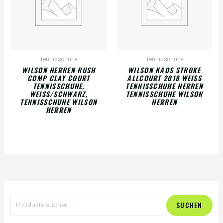
Tennisschuhe
Tennisschuhe
WILSON HERREN RUSH
WILSON KAOS STROKE
COMP CLAY COURT
ALLCOURT 2018 WEISS
TENNISSCHUHE,
TENNISSCHUHE HERREN
WEISS/SCHWARZ, T
TENNISSCHUHE WILSON
ENNISSCHUHE WILSON H
HERREN
ERREN
S
SUCHEN
u