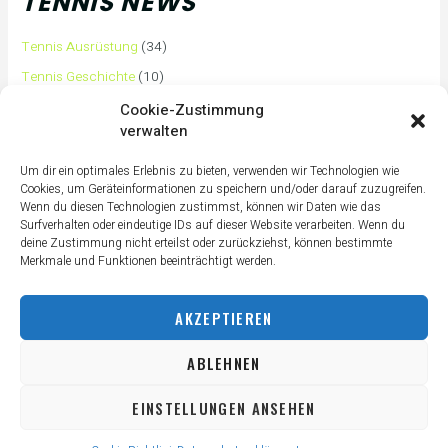
TENNIS NEWS
Tennis Ausrüstung
(34)
Tennis Geschichte
(10)
Tennis Tipps und Tricks
(63)
Cookie-Zustimmung
verwalten
Tennis Training
(3)
Tennis Training für Anfänger
(36)
Um dir ein optimales Erlebnis zu bieten, verwenden wir Technologien wie
Cookies, um Geräteinformationen zu speichern und/oder darauf zuzugreifen.
Tennisass Profis
(7)
Wenn du diesen Technologien zustimmst, können wir Daten wie das
Surfverhalten oder eindeutige IDs auf dieser Website verarbeiten. Wenn du
Tennisbälle
(4)
deine Zustimmung nicht erteilst oder zurückziehst, können bestimmte
Tennisplatz
(1)
Merkmale und Funktionen beeinträchtigt werden.
Tennisschläger
(12)
AKZEPTIEREN
Tennisschuhe
(4)
Tennistaschen
(2)
ABLEHNEN
Tennisurlaub
(1)
EINSTELLUNGEN ANSEHEN