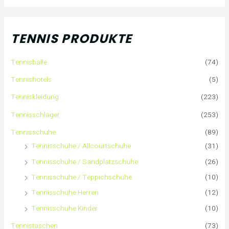
c
h
TENNIS PRODUKTE
e
Tennisbälle
(74)
n
Tennishotels
(5)
n
Tenniskleidung
(223)
a
Tennisschläger
(253)
Tennisschuhe
(89)
c
Tennisschuhe / Allcourtschuhe
(31)
h
Tennisschuhe / Sandplatzschuhe
(26)
:
Tennisschuhe / Teppichschuhe
(10)
Tennisschuhe Herren
(12)
Tennisschuhe Kinder
(10)
Tennistaschen
(73)