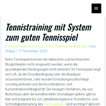
Zum
HAUP
Inhalt
springen
Tennistraining mit System
zum guten Tennisspiel
/
Tennis Tipps und Tricks
,
Tennis Training für Anfänger
/ Von
Philipp
/
17. November 2020
Beim Tennisspiel können die taktischen und technischen
Möglichkeiten nicht umgesetzt werden, wenn die
grundlegenden Bedingungen nicht stimmen. Im Tennisspiel zeigt
sich oft, ob die Grundbedingung oder die Ausdauer
unzureichend war, oder wurden Ermüdungsrückschläge
vorzeitig wirksam und die Koordinations- und
Konzentrationsfähigkeit litt. Die heutigen Verfahren, die uns
Aufschluss über die konditionellen Grundlagen geben, gibt es
klar und prägnant bis zur Laktatleistungskurve. Konditions- und
Schnelligkeitstraining des
Tennisspielers
sind wichtige Faktoren