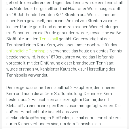
gehört. In den allerersten Tagen des Tennis wurde ein Tennisball
aus Naturleder hergestellt und mit Haar oder Wolle ausgestopft.
Im 18. Jahrhundert wurden 3/4″-Streifen aus Wolle sicher um
einen Kern gewickelt, indem eine Anzahl von Streifen zu einer
kleinen Runde gerollt und dann in zahlreichen Wiederholungen
mit Schnüren um die Runde gebunden wurde, sowie eine weiße
Stoffhülle um den
Tennisball
genäht. Gegenwärtig hat der
Tennisball einen Kork Kern, wird aber immer noch wie für das
anfängliche Tennisspiel
verwendet, das heute als echtes Tennis
bezeichnet wird. In den 1870er Jahren wurde das Hoftennis
vorgestellt, mit der Einführung dieser brandneuen Tennisart
wurde erstmals vulkanisierter Kautschuk zur Herstellung des
Tennisballs verwendet.
Der zeitgenössische Tennisball hat 2 Hauptteile, den inneren
Kern und auch die äußere Stoffumhüllung. Der innere Kern
besteht aus 2 Halbschalen aus erzeugtem Gummi, die mit
Klebstoff zu einem einzigen Kern zusammengefügt werden. Die
äußere Handtuchhülle besteht aus zwei
stecknadelkopfförmigen Stoffteilen, die mit dem Tennisballkern
durch Kleber verbunden sind, um dem Tennisball ein