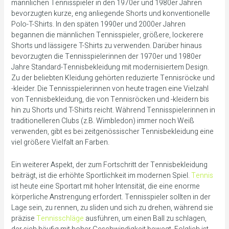
männlichen Tennisspieler in den 1970er und 1980er Jahren
bevorzugten kurze, eng anliegende Shorts und konventionelle
Polo-T-Shirts. In den späten 1990er und 2000er Jahren
begannen die männlichen Tennisspieler, größere, lockerere
Shorts und lässigere T-Shirts zu verwenden. Darüber hinaus
bevorzugten die Tennisspielerinnen der 1970er und 1980er
Jahre Standard-Tennisbekleidung mit modernisiertem Design.
Zu der beliebten Kleidung gehörten reduzierte Tennisröcke und
-kleider. Die Tennisspielerinnen von heute tragen eine Vielzahl
von Tennisbekleidung, die von Tennisröcken und -kleidern bis
hin zu Shorts und T-Shirts reicht. Während Tennisspielerinnen in
traditionelleren Clubs (z.B. Wimbledon) immer noch Weiß
verwenden, gibt es bei zeitgenössischer Tennisbekleidung eine
viel größere Vielfalt an Farben.
Ein weiterer Aspekt, der zum Fortschritt der Tennisbekleidung
beiträgt, ist die erhöhte Sportlichkeit im modernen Spiel.
Tennis
ist heute eine Sportart mit hoher Intensität, die eine enorme
körperliche Anstrengung erfordert. Tennisspieler sollten in der
Lage sein, zu rennen, zu sliden und sich zu drehen, während sie
präzise
Tennisschläge
ausführen, um einen Ball zu schlagen,