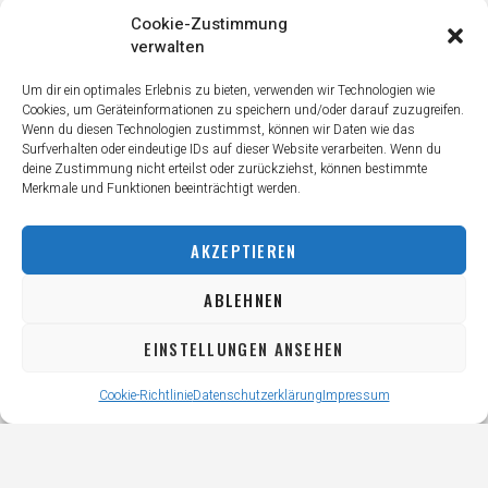
traditionelles Aussehen zu verleihen. Die Handtuchdichte und -
Cookie-Zustimmung
dicke des Tennisballs ist auf die Platzart abgestimmt, für die der
verwalten
Tennisball bestimmt ist.
Um dir ein optimales Erlebnis zu bieten, verwenden wir Technologien wie
HEAD NO.1 4ER DOSE
Cookies, um Geräteinformationen zu speichern und/oder darauf zuzugreifen.
Wenn du diesen Technologien zustimmst, können wir Daten wie das
Jetzt die Head Tennisbälle No.1 4er Dose schon für EUR13.5 für
Surfverhalten oder eindeutige IDs auf dieser Website verarbeiten. Wenn du
ein perfektes Tennismatch kaufen.
deine Zustimmung nicht erteilst oder zurückziehst, können bestimmte
Merkmale und Funktionen beeinträchtigt werden.
Jetzt einkaufen
AKZEPTIEREN
ABLEHNEN
EINSTELLUNGEN ANSEHEN
Cookie-Richtlinie
Datenschutzerklärung
Impressum