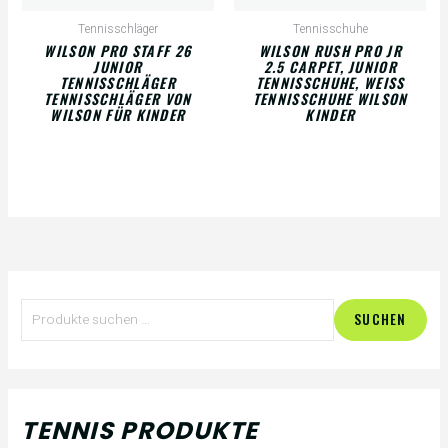
Tennisschläger
Tennisschuhe
WILSON PRO STAFF 26
WILSON RUSH PRO JR
JUNIOR
2.5 CARPET, JUNIOR
TENNISSCHLÄGER
TENNISSCHUHE, WEISS T
TENNISSCHLÄGER VON
ENNISSCHUHE WILSON K
WILSON FÜR KINDER
INDER
S
M
M
SUCHEN
u
i
a
c
n
x
h
.
.
TENNIS PRODUKTE