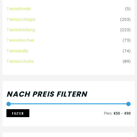
e
P
P
Tennishotels
(5)
n
r
r
Tennisschläger
(253)
n
e
e
Tenniskleidung
(223)
a
i
i
Tennistaschen
(73)
Tennisbälle
(74)
c
s
s
Tennisschuhe
(89)
h
:
NACH PREIS FILTERN
FILTER
Preis:
€50
—
€90