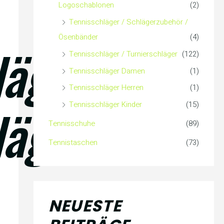
Logoschablonen
(2)
Tennisschläger / Schlägerzubehör /
Ösenbänder
(4)
läger
Tennisschläger / Turnierschläger
(122)
Tennisschläger Damen
(1)
Tennisschläger Herren
(1)
läger
Tennisschläger Kinder
(15)
Tennisschuhe
(89)
Tennistaschen
(73)
NEUESTE