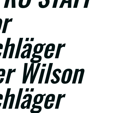
r
chläger
er Wilson
chläger