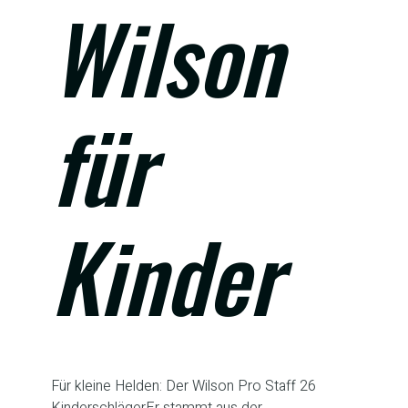
Wilson
für
Kinder
Für kleine Helden: Der Wilson Pro Staff 26
KinderschlägerEr stammt aus der